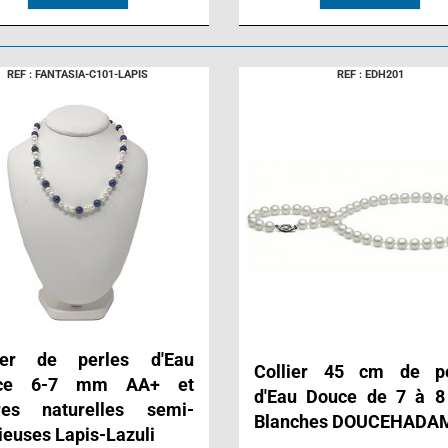
REF : FANTASIA-C101-LAPIS
REF : EDH201
lier de perles d'Eau
Collier 45 cm de pe
ce 6-7 mm AA+ et
d'Eau Douce de 7 à 
rres naturelles semi-
Blanches DOUCEHADA
ieuses Lapis-Lazuli