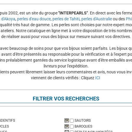
epuis 2002, est un site du groupe
"INTERPEARLS"
. En direct avec les ferm
s d'Akoya
,
perles d'eau douce
,
perles de Tahiti
,
perles d'Australie
ou des
Phi
 qualité très haut de gamme. Les perles sont choisies par notre expert 
s ateliers. Notre catalogue en ligne met à votre disposition de très nom
de réaliser aussi pour vous des bijoux sur mesure suivant vos directives.
 avec beaucoup de soins pour que vos bijoux soient parfaits. Les bijoux qui
avant d'être présentés au responsable pour la vérification et à l'expert pou
ins préalablement gantées du service logistique avant d'être emballés avec
livreurs pour l'expédition.
ients peuvent librement laisser leurs commentaires et avis, nous vous invi
viennent de clients vérifiés : Cliquez
ICI
FILTRER VOS RECHERCHES
NDENTIFS
SAUTOIRS
UCLES
BAROQUES