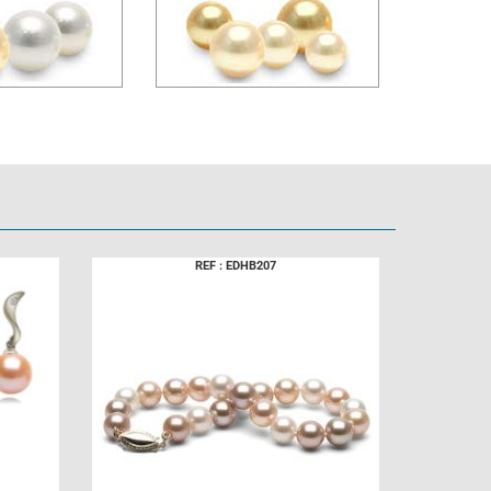
REF : EDHB207