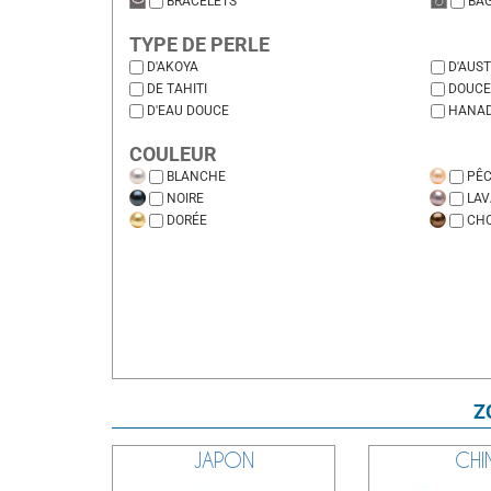
BRACELETS
BA
TYPE DE PERLE
D'AKOYA
D'AUST
DE TAHITI
DOUC
D'EAU DOUCE
HANA
COULEUR
BLANCHE
PÊ
NOIRE
LA
DORÉE
CH
Z
JAPON
CHI