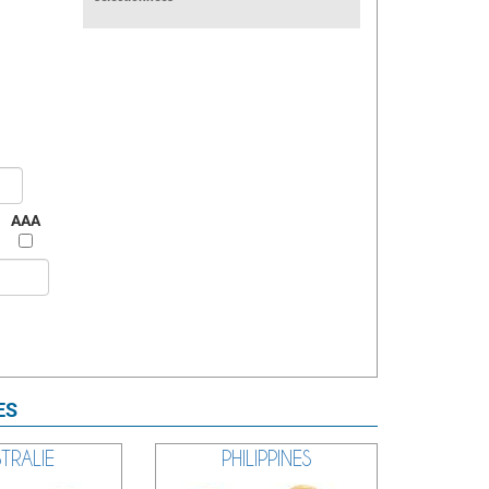
AAA
ES
TRALIE
PHILIPPINES