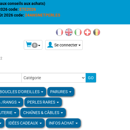
aux conseils aux achats)
 2026 code:
ETE2026
t 2026 code:
24ANSNETPERLES
Se connecter
0
02
BOUCLES D'OREILLES
PARURES
& /RANGS
PERLES RARES
UTERIE
CHAÎNES & CÂBLES
IDÉES CADEAUX
INFOS ACHAT