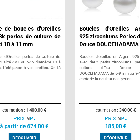
e de boucles d'Oreilles
Boucles d'Oreilles A
8k perles de culture de
925 zirconiums Perles d
ti 10 à 11 mm
Douce DOUCEHADAMA
s d'Oreilles perles de culture de
Boucles d'oreilles en Argent 925
 qualité AA+ ou AAA diamètre 10 à
avec deux petits zirconiums, pe
 L'élégance à vos oreilles. Or 18
culture d'Eau Douce qu
DOUCEHADAMA de 8-9 mm ou 9-
choix de la couleur des perles
estimation :
1 400,00 €
estimation :
340,00 €
PRIX
PRIX
à partir de 674,00 €
185,00 €
DÉCOUVRIR
DÉCOUVRIR