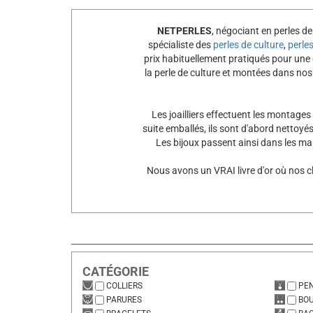
NETPERLES
, négociant en perles d
spécialiste des
perles de culture
,
perle
prix habituellement pratiqués pour une
la perle de culture et montées dans no
Les joailliers effectuent les montages
suite emballés, ils sont d'abord nettoyés 
Les bijoux passent ainsi dans les ma
Nous avons un VRAI livre d'or où nos cl
CATÉGORIE
COLLIERS
PE
PARURES
BO