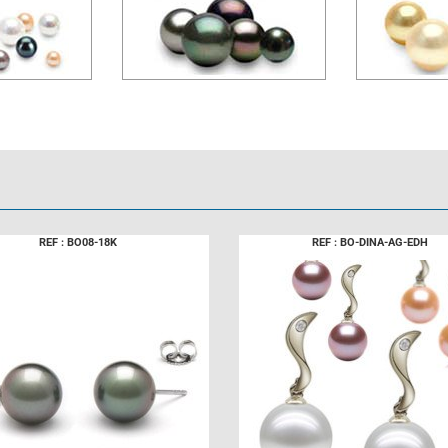
REF : BO08-18K
REF : BO-DINA-AG-EDH