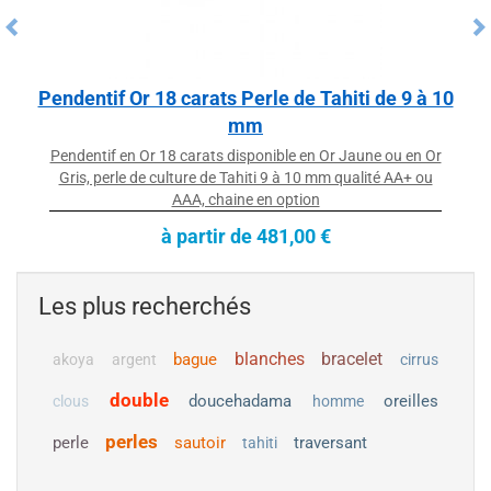
Pendentif Or 18 carats Perle de Tahiti de 9 à 10
mm
Pendentif en Or 18 carats disponible en Or Jaune ou en Or
Gris, perle de culture de Tahiti 9 à 10 mm qualité AA+ ou
AAA, chaine en option
à partir de 481,00 €
Les plus recherchés
blanches
bracelet
bague
akoya
argent
cirrus
Collier Pendentif en Or 18k et perle de
double
doucehadama
oreilles
clous
culture de Tahiti
homme
Collier Pendentif Or Jaune ou Gris 18 carats avec
perles
perle
sautoir
traversant
tahiti
perle de culture de Tahiti qualité AA+ ou AAA à
partir de 8 à 9 mm, chaine 42/45 cm incluse