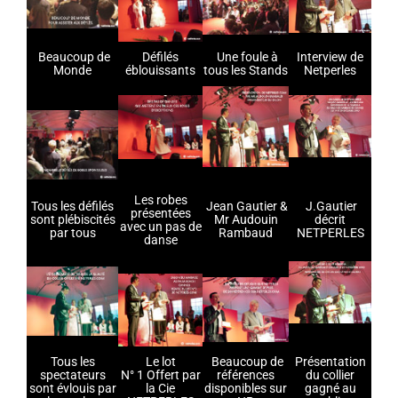
Beaucoup de
Défilés
Une foule à
Interview de
Monde
éblouissants
tous les Stands
Netperles
Les robes
Tous les défilés
Jean Gautier &
J.Gautier
présentées
sont plébiscités
Mr Audouin
décrit
avec un pas de
par tous
Rambaud
NETPERLES
danse
Tous les
Le lot
Beaucoup de
Présentation
spectateurs
N° 1 Offert par
références
du collier
sont évlouis par
la Cie
disponibles sur
gagné au