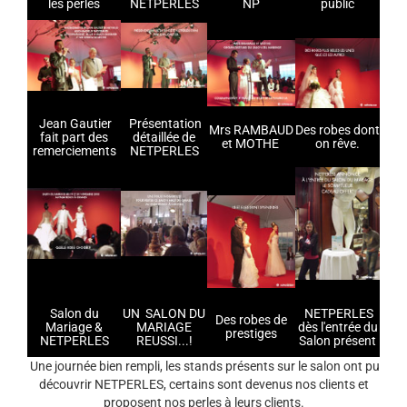
les perles
NETPERLES
NP
public
Jean Gautier
Présentation
Mrs RAMBAUD
Des robes dont
fait part des
détaillée de
et MOTHE
on rêve.
remerciements
NETPERLES
Salon du
UN
SALON DU
NETPERLES
Des robes de
Mariage &
MARIAGE
dès l'entrée du
prestiges
NETPERLES
REUSSI...!
Salon présent
Une journée bien rempli, les stands présents sur le salon ont pu
découvrir NETPERLES, certains sont devenus nos clients et
proposent nos perles à leurs clients.