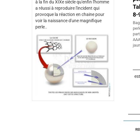
à la fin du XIXe siècle qu'enfin l'homme
Ta
a réussi à reproduire l'incident qui
8-
provoque la réaction en chaine pour
voir la naissance d'une magnifique
Bag
perle..
perl
par
AAA
jaun
es
RE