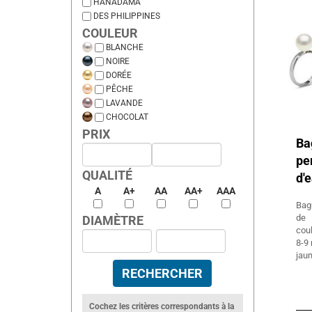
HANADAMA
DES PHILIPPINES
COULEUR
BLANCHE
NOIRE
DORÉE
PÊCHE
LAVANDE
CHOCOLAT
PRIX
Ba
pe
QUALITÉ
d'
A
A+
AA
AA+
AAA
Bag
de 
DIAMÈTRE
coul
8-9 
jaun
Cochez les critères correspondants à la