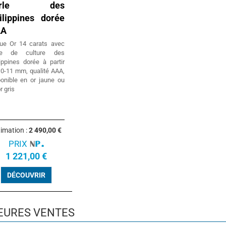
erle des
ilippines dorée
AA
ue Or 14 carats avec
le de culture des
ippines dorée à partir
10-11 mm, qualité AAA,
ponible en or jaune ou
r gris
timation :
2 490,00 €
PRIX
1 221,00 €
DÉCOUVRIR
EURES VENTES