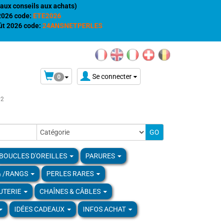
aux conseils aux achats)
 2026 code:
ETE2026
t 2026 code:
24ANSNETPERLES
Se connecter
0
02
BOUCLES D'OREILLES
PARURES
& /RANGS
PERLES RARES
UTERIE
CHAÎNES & CÂBLES
IDÉES CADEAUX
INFOS ACHAT