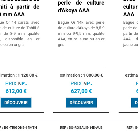
perle de culture
hiti à partir de
cultu
d'Akoya AAA
9 mm AAA
AAA
ue Or 14 carats avec
Bague Or 14k avec perle
Bague O
e de culture de Tahiti à
de culture d'Akoya de 8,5-9
perle de
tir de 8-9 mm, qualité
mm ou 9-9,5 mm, qualité
partir d
, disponible en or
AAA, en or jaune ou en or
AAA, d
e ou en or gris
gris
jaune ou
timation :
1 120,00 €
estimation :
1 000,00 €
estima
PRIX
PRIX
612,00 €
627,00 €
DÉCOUVRIR
DÉCOUVRIR
D
F : BG-TRIGONE-14K-TH
REF : BG-ROSALIE-14K-AUB
REF : 