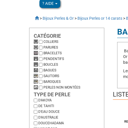
? AIDE
>
Bijoux Perles & Or
>
Bijoux Perles or 14 carats
>
B
BA
CATÉGORIE
COLLIERS
PARURES
Ba
BRACELETS
Or
PENDENTIFS
ba
BOUCLES
BAGUES
Le
SAUTOIRS
mo
BAROQUES
PERLES NON MONTÉES
LIST
TYPE DE PERLE
D'AKOYA
DE TAHITI
D'EAU DOUCE
D'AUSTRALIE
RE
DOUCEHADAMA