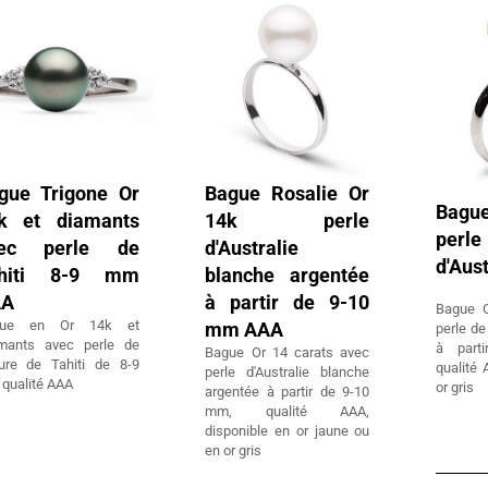
gue Trigone Or
Bague Rosalie Or
Bague
k et diamants
14k perle
perle
ec perle de
d'Australie
d'Aus
hiti 8-9 mm
blanche argentée
AA
à partir de 9-10
Bague O
gue en Or 14k et
mm AAA
perle de
mants avec perle de
à part
Bague Or 14 carats avec
ture de Tahiti de 8-9
qualité 
perle d'Australie blanche
qualité AAA
or gris
argentée à partir de 9-10
mm, qualité AAA,
disponible en or jaune ou
en or gris