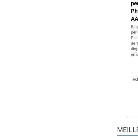
p
Ph
A
Bag
per
Phil
de 
dis
en o
es
MEILL