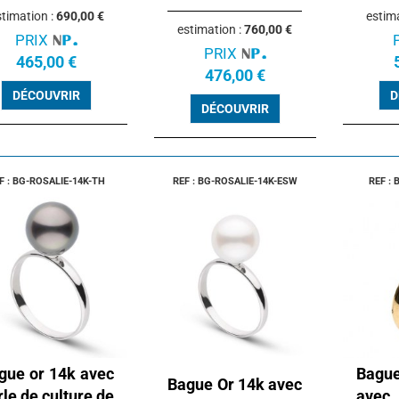
timation :
690,00 €
estim
estimation :
760,00 €
PRIX
PRIX
465,00 €
476,00 €
DÉCOUVRIR
D
DÉCOUVRIR
F : BG-ROSALIE-14K-TH
REF : BG-ROSALIE-14K-ESW
REF :
gue or 14k avec
Bague
Bague Or 14k avec
rle de culture de
avec