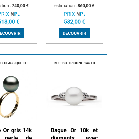
ation :
740,00 €
estimation :
860,00 €
PRIX
PRIX
513,00 €
532,00 €
ÉCOUVRIR
DÉCOUVRIR
 BG-CLASSIQUE TH
REF : BG-TRIGONE-14K-ED
 Or gris 14k
Bague Or 18k et
 perle de
diamants avec