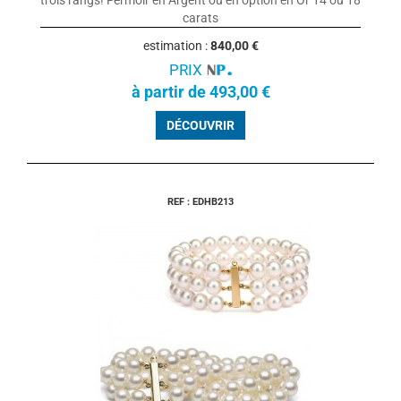
trois rangs! Fermoir en Argent ou en option en Or 14 ou 18
carats
estimation :
840,00 €
PRIX
à partir de 493,00 €
DÉCOUVRIR
REF : EDHB213