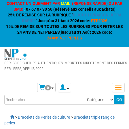
CONTACT UNIQUEMENT PAR
MAIL
(REPONSE RAPIDE) OU PAR
SMS:
:
07 67 07 30 50 (Réservé aux conseils aux achats)
25% DE REMISE SUR LA RUBRIQUE "
BIJOUX LIVRAISON ULTRA
RAPIDE
" Jusqu'au 31 Aout 2026 code:
ETE2026
15% DE REMISE SUR TOUTES LES RUBRIQUES POUR FETER LES
24 ANS DE NETPERLES jusqu'au 31 Août 2026 code:
24ANSNETPERLES
PERLES DE CULTURE AUTHENTIQUES IMPORTÉES DIRECTEMENT DES FERMES
PERLIÈRES, DEPUIS 2002
0
>
Bracelets de Perles de culture
>
Bracelets triple rang de
perles