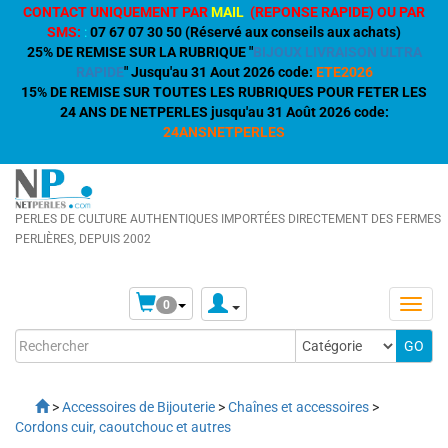
CONTACT UNIQUEMENT PAR
MAIL
(REPONSE RAPIDE) OU PAR
SMS:
:
07 67 07 30 50 (Réservé aux conseils aux achats)
25% DE REMISE SUR LA RUBRIQUE "
BIJOUX LIVRAISON ULTRA
RAPIDE
" Jusqu'au 31 Aout 2026 code:
ETE2026
15% DE REMISE SUR TOUTES LES RUBRIQUES POUR FETER LES
24 ANS DE NETPERLES jusqu'au 31 Août 2026 code:
24ANSNETPERLES
PERLES DE CULTURE AUTHENTIQUES IMPORTÉES DIRECTEMENT DES FERMES
PERLIÈRES, DEPUIS 2002
0
>
Accessoires de Bijouterie
>
Chaînes et accessoires
>
Cordons cuir, caoutchouc et autres