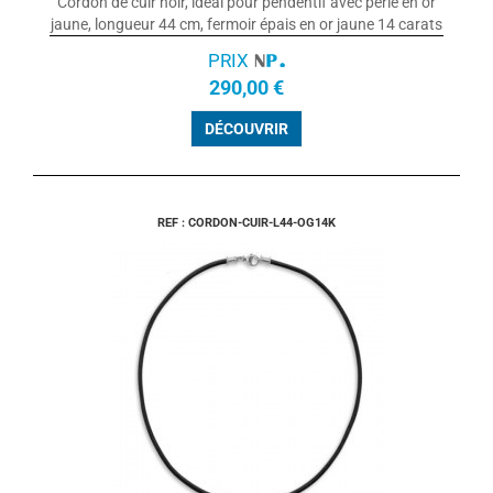
Cordon de cuir noir, idéal pour pendentif avec perle en or
jaune, longueur 44 cm, fermoir épais en or jaune 14 carats
PRIX
290,00 €
DÉCOUVRIR
REF : CORDON-CUIR-L44-OG14K