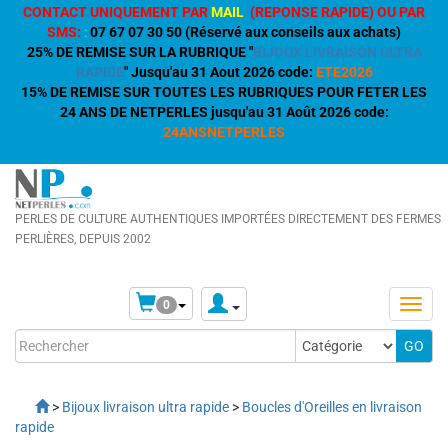
CONTACT UNIQUEMENT PAR
MAIL
(REPONSE RAPIDE) OU PAR
SMS:
:
07 67 07 30 50 (Réservé aux conseils aux achats)
25% DE REMISE SUR LA RUBRIQUE "
BIJOUX LIVRAISON ULTRA
RAPIDE
" Jusqu'au 31 Aout 2026 code:
ETE2026
15% DE REMISE SUR TOUTES LES RUBRIQUES POUR FETER LES
24 ANS DE NETPERLES jusqu'au 31 Août 2026 code:
24ANSNETPERLES
PERLES DE CULTURE AUTHENTIQUES IMPORTÉES DIRECTEMENT DES FERMES
PERLIÈRES, DEPUIS 2002
0
>
Bijoux livraison ultra rapide
>
Boucles d'Oreilles en livraison
rapide