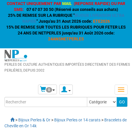
CONTACT UNIQUEMENT PAR
MAIL
(REPONSE RAPIDE) OU PAR
SMS:
:
07 67 07 30 50 (Réservé aux conseils aux achats)
25% DE REMISE SUR LA RUBRIQUE "
BIJOUX LIVRAISON ULTRA
RAPIDE
" Jusqu'au 31 Aout 2026 code:
ETE2026
15% DE REMISE SUR TOUTES LES RUBRIQUES POUR FETER LES
24 ANS DE NETPERLES jusqu'au 31 Août 2026 code:
24ANSNETPERLES
PERLES DE CULTURE AUTHENTIQUES IMPORTÉES DIRECTEMENT DES FERMES
PERLIÈRES, DEPUIS 2002
0
>
Bijoux Perles & Or
>
Bijoux Perles or 14 carats
>
Bracelets de
Cheville en Or 14k