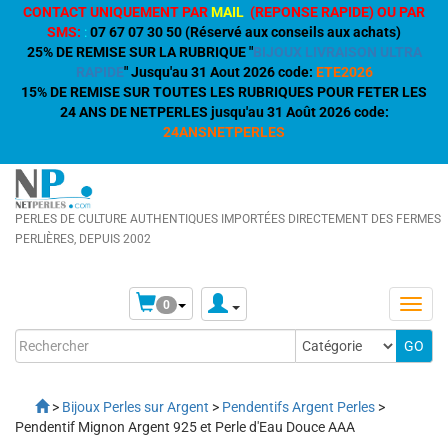
CONTACT UNIQUEMENT PAR
MAIL
(REPONSE RAPIDE) OU PAR
SMS:
:
07 67 07 30 50 (Réservé aux conseils aux achats)
25% DE REMISE SUR LA RUBRIQUE "
BIJOUX LIVRAISON ULTRA
RAPIDE
" Jusqu'au 31 Aout 2026 code:
ETE2026
15% DE REMISE SUR TOUTES LES RUBRIQUES POUR FETER LES
24 ANS DE NETPERLES jusqu'au 31 Août 2026 code:
24ANSNETPERLES
PERLES DE CULTURE AUTHENTIQUES IMPORTÉES DIRECTEMENT DES FERMES
PERLIÈRES, DEPUIS 2002
0
>
Bijoux Perles sur Argent
>
Pendentifs Argent Perles
>
Pendentif Mignon Argent 925 et Perle d'Eau Douce AAA