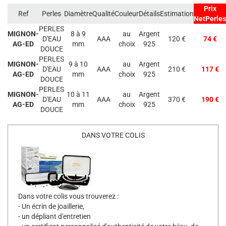
Prix
Ref
Perles
Diamètre
Qualité
Couleur
Détails
Estimation
NetPerles
PERLES
MIGNON-
8 à 9
au
Argent
D'EAU
AAA
120 €
74 €
AG-ED
mm
choix
925
DOUCE
PERLES
MIGNON-
9 à 10
au
Argent
D'EAU
AAA
210 €
117 €
AG-ED
mm
choix
925
DOUCE
PERLES
MIGNON-
10 à 11
au
Argent
D'EAU
AAA
370 €
190 €
AG-ED
mm
choix
925
DOUCE
DANS VOTRE COLIS
Dans votre colis vous trouverez :
- Un écrin de joaillerie,
- un dépliant d'entretien