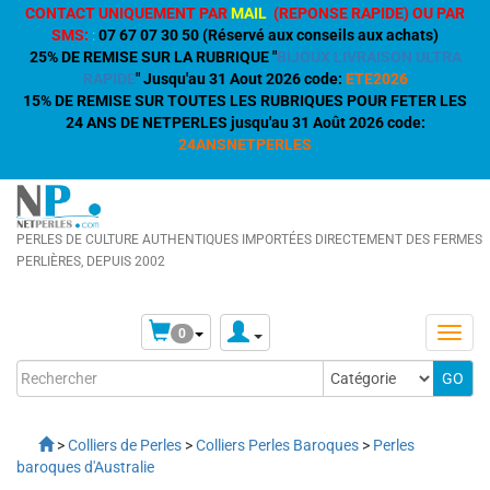
CONTACT UNIQUEMENT PAR
MAIL
(REPONSE RAPIDE) OU PAR
SMS:
:
07 67 07 30 50 (Réservé aux conseils aux achats)
25% DE REMISE SUR LA RUBRIQUE "
BIJOUX LIVRAISON ULTRA
RAPIDE
" Jusqu'au 31 Aout 2026 code:
ETE2026
15% DE REMISE SUR TOUTES LES RUBRIQUES POUR FETER LES
24 ANS DE NETPERLES jusqu'au 31 Août 2026 code:
24ANSNETPERLES
PERLES DE CULTURE AUTHENTIQUES IMPORTÉES DIRECTEMENT DES FERMES
PERLIÈRES, DEPUIS 2002
0
>
Colliers de Perles
>
Colliers Perles Baroques
>
Perles
baroques d'Australie