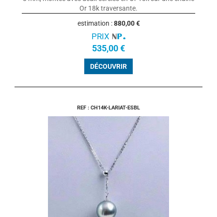
Or 18k traversante.
estimation :
880,00 €
PRIX
535,00 €
DÉCOUVRIR
REF : CH14K-LARIAT-ESBL