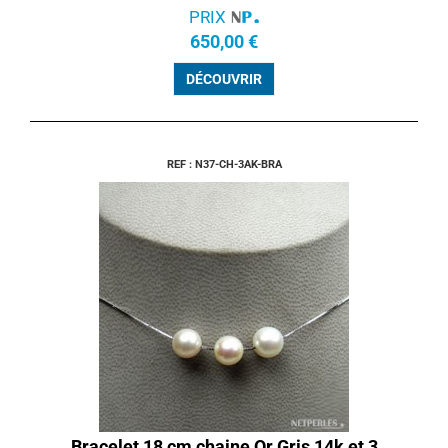
PRIX
650,00 €
DÉCOUVRIR
REF : N37-CH-3AK-BRA
Bracelet 18 cm chaine Or Gris 14k et 3