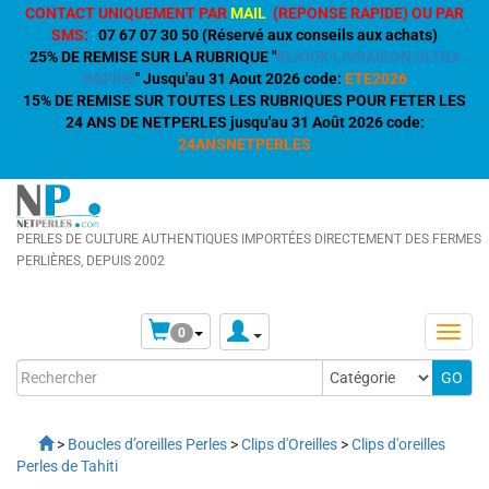
CONTACT UNIQUEMENT PAR
MAIL
(REPONSE RAPIDE) OU PAR
SMS:
:
07 67 07 30 50 (Réservé aux conseils aux achats)
25% DE REMISE SUR LA RUBRIQUE "
BIJOUX LIVRAISON ULTRA
RAPIDE
" Jusqu'au 31 Aout 2026 code:
ETE2026
15% DE REMISE SUR TOUTES LES RUBRIQUES POUR FETER LES
24 ANS DE NETPERLES jusqu'au 31 Août 2026 code:
24ANSNETPERLES
PERLES DE CULTURE AUTHENTIQUES IMPORTÉES DIRECTEMENT DES FERMES
PERLIÈRES, DEPUIS 2002
0
>
Boucles d’oreilles Perles
>
Clips d'Oreilles
>
Clips d'oreilles
Perles de Tahiti