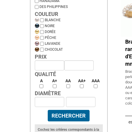
HANADAMA
DES PHILIPPINES
COULEUR
BLANCHE
NOIRE
DORÉE
PÊCHE
Br
LAVANDE
ra
CHOCOLAT
d'
PRIX
mm
Bra
QUALITÉ
per
A
A+
AA
AA+
AAA
dou
AAA
DIAMÈTRE
ou e
car
colo
es
Cochez les critères correspondants à la