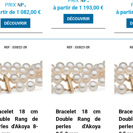
PRIX
PRIX
à partir de 1 193,00 €
rtir de 1 082,00 €
à parti
DÉCOUVRIR
DÉCOUVRIR
D
REF : ESB22-2R
REF : ESB23-2R
R
acelet 18 cm
Bracelet 18 cm
Brac
uble Rang de
Double Rang de
Doub
rles d'Akoya 8-
perles d'Akoya
perle