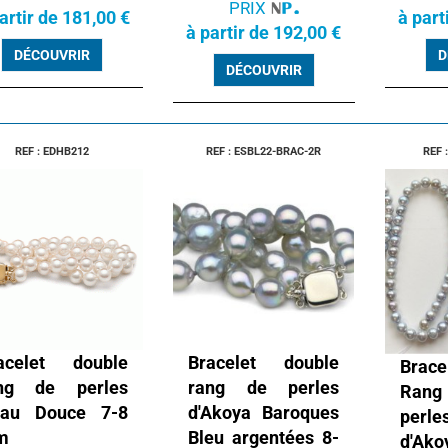
PRIX
artir de 181,00 €
à part
à partir de 192,00 €
DÉCOUVRIR
D
DÉCOUVRIR
REF : EDHB212
REF : ESBL22-BRAC-2R
REF 
acelet double
Bracelet double
Brac
ng de perles
rang de perles
Ran
Eau Douce 7-8
d'Akoya Baroques
perle
m
Bleu argentées 8-
d'Ak