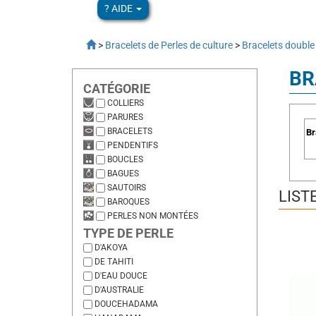
? AIDE
>
Bracelets de Perles de culture
>
Bracelets double
BR
CATÉGORIE
COLLIERS
PARURES
BRACELETS
Br
PENDENTIFS
BOUCLES
BAGUES
SAUTOIRS
LIST
BAROQUES
PERLES NON MONTÉES
TYPE DE PERLE
D'AKOYA
DE TAHITI
D'EAU DOUCE
D'AUSTRALIE
DOUCEHADAMA