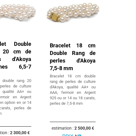
elet Double
Bracelet 18 cm
 20 cm de
Double Rang de
es d'Akoya
perles d'Akoya
ches 6,5-7
7,5-8 mm
Bracelet 18 cm double
t double rang 20
rang de perles de culture
erles de culture
d'Akoya, qualité AA+ ou
, qualité AA+ ou
AAA, fermoir en Argent
ermoir en Argent
925 ou or 14 ou 18 carats,
en option en or 14
perles de 7,5-8 mm
arats, perles de
m
estimation :
2 500,00 €
tion :
2 300,00 €