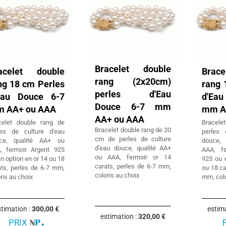
Bracelet double
acelet double
Brac
rang (2x20cm)
ng 18 cm Perles
rang 
perles d'Eau
Eau Douce 6-7
d'Ea
Douce 6-7 mm
 AA+ ou AAA
mm A
AA+ ou AAA
celet double rang de
Bracele
Bracelet double rang de 20
les de culture d'eau
perles 
cm de perles de culture
ce, qualité AA+ ou
douce,
d'eau douce, qualité AA+
, fermoir Argent 925
AAA, f
ou AAA, fermoir or 14
n option en or 14 ou 18
925 ou 
carats, perles de 6-7 mm,
ats, perles de 6-7 mm,
ou 18 ca
coloris au choix
ris au choix
mm, colo
timation :
300,00 €
estim
estimation :
320,00 €
PRIX