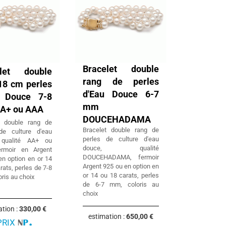
Bracelet double
elet double
rang de perles
18 cm perles
d'Eau Douce 6-7
u Douce 7-8
mm
A+ ou AAA
DOUCEHADAMA
t double rang de
Bracelet double rang de
de culture d'eau
perles de culture d'eau
 qualité AA+ ou
douce, qualité
ermoir en Argent
DOUCEHADAMA, fermoir
en option en or 14
Argent 925 ou en option en
rats, perles de 7-8
or 14 ou 18 carats, perles
ris au choix
de 6-7 mm, coloris au
choix
ation :
330,00 €
estimation :
650,00 €
PRIX