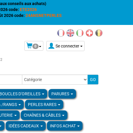
aux conseils aux achats)
 2026 code:
ETE2026
t 2026 code:
24ANSNETPERLES
Se connecter
0
02
BOUCLES D'OREILLES
PARURES
& /RANGS
PERLES RARES
UTERIE
CHAÎNES & CÂBLES
IDÉES CADEAUX
INFOS ACHAT