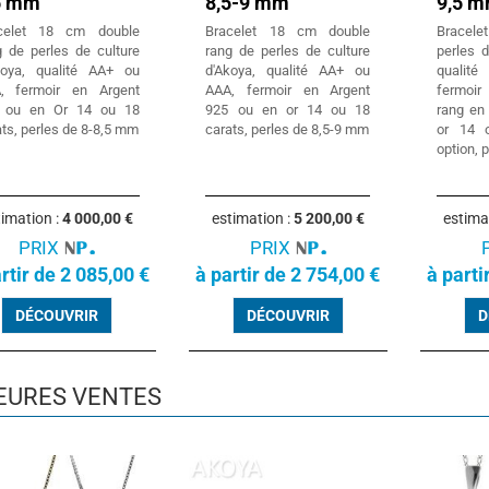
5 mm
8,5-9 mm
9,5 
celet 18 cm double
Bracelet 18 cm double
Bracele
g de perles de culture
rang de perles de culture
perles d
koya, qualité AA+ ou
d'Akoya, qualité AA+ ou
qualit
, fermoir en Argent
AAA, fermoir en Argent
fermoi
 ou en Or 14 ou 18
925 ou en or 14 ou 18
rang en
ts, perles de 8-8,5 mm
carats, perles de 8,5-9 mm
or 14 
option, 
timation :
4 000,00 €
estimation :
5 200,00 €
estima
PRIX
PRIX
rtir de 2 085,00 €
à partir de 2 754,00 €
à parti
DÉCOUVRIR
DÉCOUVRIR
D
EURES VENTES