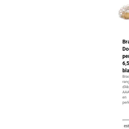
Br
Do
pe
6
bl
Bra
ran
d'A
AAA
en 
per
es