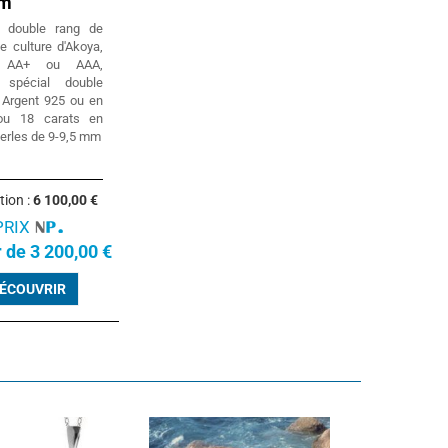
mm
t double rang de
e culture d'Akoya,
é AA+ ou AAA,
r spécial double
 Argent 925 ou en
ou 18 carats en
perles de 9-9,5 mm
tion :
6 100,00 €
PRIX
r de 3 200,00 €
ÉCOUVRIR