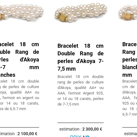
acelet 18 cm
Brac
Bracelet 18 cm
uble Rang de
Rang
Double Rang de
rles d'Akoya
perl
perles d'Akoya 7-
,5-7 mm
blan
7,5 mm
anches
mm
Bracelet 18 cm double
celet 18 cm double
Bracele
rang de perles de culture
g de perles de culture
cm de p
d'Akoya, qualité AA+ ou
koya, qualité AA+ ou
d'Akoya
AAA, fermoir Argent 925,
, fermoir en argent ou
AAA, f
or 14 ou 18 carats, perles
or 14 ou 18 carats,
925 ou 
de 7-7,5 mm
les de 6,5-7 mm
ou 18 c
6,5-7 m
estimation :
2 300,00 €
timation :
2 100,00 €
estima