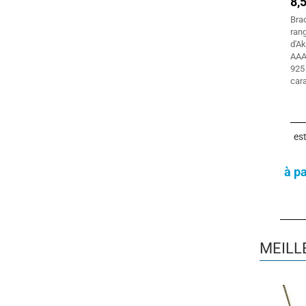
8,
Bra
ran
d'A
AAA
925
cara
es
à pa
MEILL