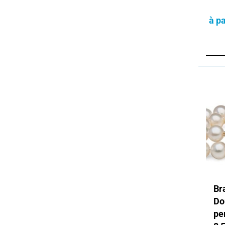
à pa
Br
Do
pe