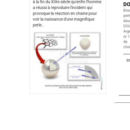
à la fin du XIXe siècle qu'enfin l'homme
D
a réussi à reproduire l'incident qui
Bra
provoque la réaction en chaine pour
per
voir la naissance d'une magnifique
do
perle..
DOU
Arge
or 1
de 
cho
es