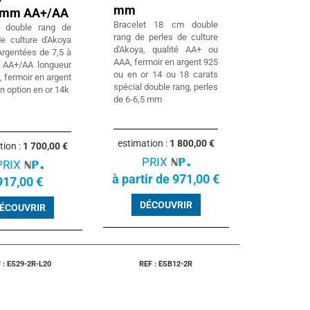
mm
8 mm AA+/AA
Bracelet 18 cm double
t double rang de
rang de perles de culture
de culture d'Akoya
d'Akoya, qualité AA+ ou
Argentées de 7,5 à
AAA, fermoir en argent 925
 AA+/AA longueur
ou en or 14 ou 18 carats
 fermoir en argent
spécial double rang, perles
n option en or 14k
de 6-6,5 mm
estimation :
1 800,00 €
tion :
1 700,00 €
PRIX
PRIX
à partir de 971,00 €
917,00 €
DÉCOUVRIR
ÉCOUVRIR
 : ES29-2R-L20
REF : ESB12-2R