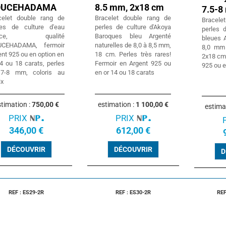
OUCEHADAMA
8.5 mm, 2x18 cm
7.5-
celet double rang de
Bracelet double rang de
Bracele
les de culture d'eau
perles de culture d'Akoya
perles 
uce, qualité
Baroques bleu Argenté
bleues 
CEHADAMA, fermoir
naturelles de 8,0 à 8,5 mm,
8,0 mm
nt 925 ou en option en
18 cm. Perles très rares!
2x18 cm,
4 ou 18 carats, perles
Fermoir en Argent 925 ou
925 ou e
7-8 mm, coloris au
en or 14 ou 18 carats
ix
timation :
750,00 €
estimation :
1 100,00 €
estima
PRIX
PRIX
346,00 €
612,00 €
DÉCOUVRIR
DÉCOUVRIR
D
REF : ES29-2R
REF : ES30-2R
REF