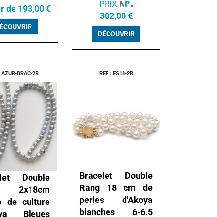
PRIX
ir de 193,00 €
302,00 €
ÉCOUVRIR
DÉCOUVRIR
: AZUR-BRAC-2R
REF : ES18-2R
Bracelet Double
elet Double
Rang 18 cm de
g 2x18cm
perles d'Akoya
s de culture
blanches 6-6.5
oya Bleues