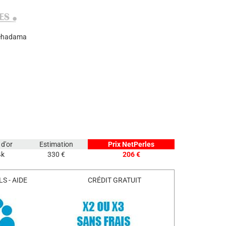
ucehadama
 d'or
Estimation
Prix NetPerles
4k
330 €
206 €
S - AIDE
CRÉDIT GRATUIT