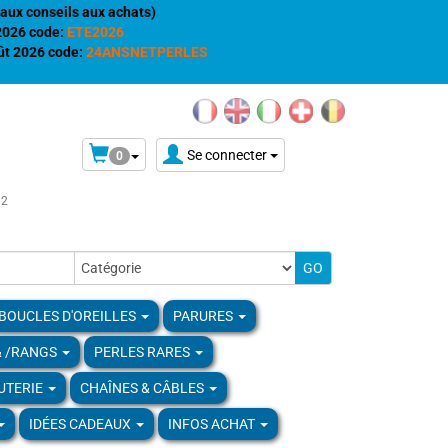
aux conseils aux achats)
 2026 code:
ETE2026
t 2026 code:
24ANSNETPERLES
Se connecter
0
02
BOUCLES D'OREILLES
PARURES
& /RANGS
PERLES RARES
UTERIE
CHAÎNES & CÂBLES
IDÉES CADEAUX
INFOS ACHAT