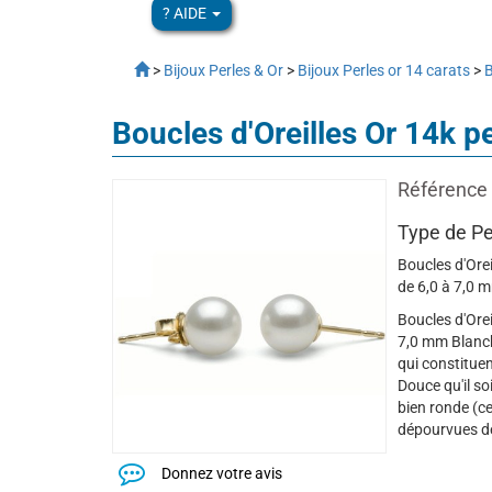
? AIDE
>
Bijoux Perles & Or
>
Bijoux Perles or 14 carats
>
B
Boucles d'Oreilles Or 14k
Référence 
Type de Pe
Boucles d'Ore
de 6,0 à 7,0 
Boucles d'Ore
7,0 mm Blanche
qui constituen
Douce qu'il so
bien ronde (c
dépourvues de
Donnez votre avis