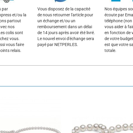
s par
Vous disposez de la capacité
Nos équipes son
xpress et/ou la
de nous retourner l'article pour
écoute par Emai
rons partout
un échange et/ou un
téléphone (non 
avec nos
remboursement dans un délai
vous aider à fai
es colis sont
de 14 jours après avoir été livré.
en fonction de 
 chez vous.
Le nouvel envoi d'échange sera
de votre budget
si vous faire
payé par NETPERLES.
est que votre sa
oints relais.
totale.