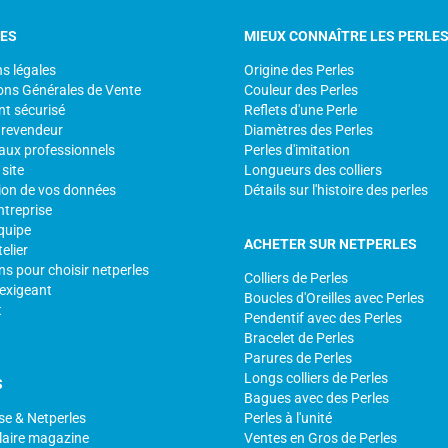
CES
MIEUX CONNAÎTRE LES PERLE
s légales
Origine des Perles
ons Générales de Vente
Couleur des Perles
t sécurisé
Reflets d'une Perle
 revendeur
Diamètres des Perles
aux professionnels
Perles d'imitation
site
Longueurs des colliers
ion de vos données
Détails sur l'histoire des perles
ntreprise
quipe
ACHETER SUR NETPERLES
elier
ns pour choisir netperles
Colliers de Perles
 exigeant
Boucles d'Oreilles avec Perles
t
Pendentif avec des Perles
Bracelet de Perles
Parures de Perles
Longs colliers de Perles
S
Bagues avec des Perles
se & Netperles
Perles à l'unité
laire magazine
Ventes en Gros de Perles