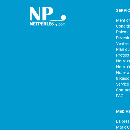
SERVI
Mention
Conditi
Paiemen
Devenir
Ventes 
Plan du 
Protect
Notre e
Notre é
Notre at
8 Raiso
Service
Contac
FAQ
MEDIA
La pres
Marie C