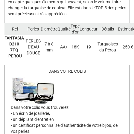
en capte quelques élements qui peuvent, selon le volume faire
changer la turquoise de couleur. Elle est dans le TOP 5 des perles
semi-précieuses très appréciées.
Type
Ref
Perles
Diamètre
Qualité
Longueur
Détails
Estimati
d'or
FANTASIA-
PERLES
B210-
7 à 8
Turquoises
D'EAU
AA+
18K
19
250 €
7TQ-
mm
du Pérou
DOUCE
PEROU
DANS VOTRE COLIS
Dans votre colis vous trouverez :
- Un écrin de joaillerie,
- un dépliant d'entretien
- un certificat personnalisé d'authenticité de votre bijou, de
vos perles.