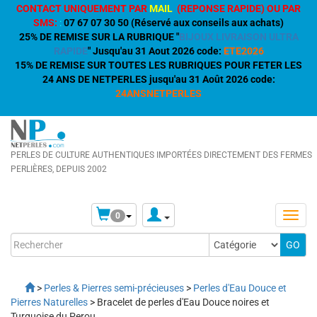
CONTACT UNIQUEMENT PAR
MAIL
(REPONSE RAPIDE) OU PAR
SMS:
:
07 67 07 30 50 (Réservé aux conseils aux achats)
25% DE REMISE SUR LA RUBRIQUE "
BIJOUX LIVRAISON ULTRA
RAPIDE
" Jusqu'au 31 Aout 2026 code:
ETE2026
15% DE REMISE SUR TOUTES LES RUBRIQUES POUR FETER LES
24 ANS DE NETPERLES jusqu'au 31 Août 2026 code:
24ANSNETPERLES
PERLES DE CULTURE AUTHENTIQUES IMPORTÉES DIRECTEMENT DES FERMES
PERLIÈRES, DEPUIS 2002
0
>
Perles & Pierres semi-précieuses
>
Perles d'Eau Douce et
Pierres Naturelles
> Bracelet de perles d'Eau Douce noires et
Turquoise du Perou