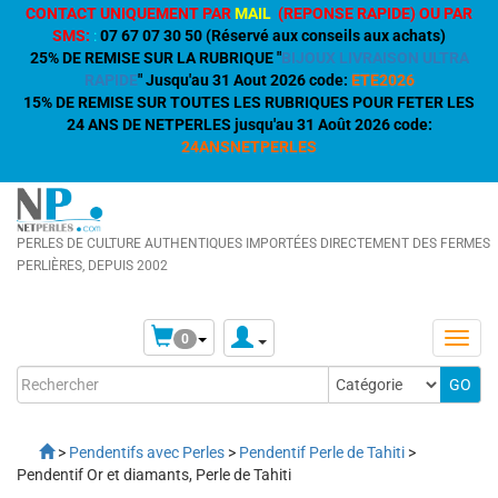
CONTACT UNIQUEMENT PAR
MAIL
(REPONSE RAPIDE) OU PAR
SMS:
:
07 67 07 30 50 (Réservé aux conseils aux achats)
25% DE REMISE SUR LA RUBRIQUE "
BIJOUX LIVRAISON ULTRA
RAPIDE
" Jusqu'au 31 Aout 2026 code:
ETE2026
15% DE REMISE SUR TOUTES LES RUBRIQUES POUR FETER LES
24 ANS DE NETPERLES jusqu'au 31 Août 2026 code:
24ANSNETPERLES
PERLES DE CULTURE AUTHENTIQUES IMPORTÉES DIRECTEMENT DES FERMES
PERLIÈRES, DEPUIS 2002
0
>
Pendentifs avec Perles
>
Pendentif Perle de Tahiti
>
Pendentif Or et diamants, Perle de Tahiti