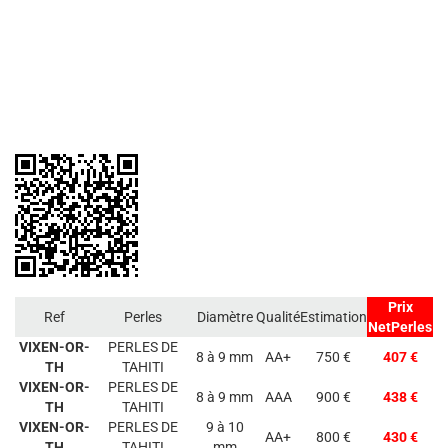
Prix
Ref
Perles
Diamètre
Qualité
Estimation
NetPerles
VIXEN-OR-
PERLES DE
8 à 9 mm
AA+
750 €
407 €
TH
TAHITI
VIXEN-OR-
PERLES DE
8 à 9 mm
AAA
900 €
438 €
TH
TAHITI
VIXEN-OR-
PERLES DE
9 à 10
AA+
800 €
430 €
TH
TAHITI
mm