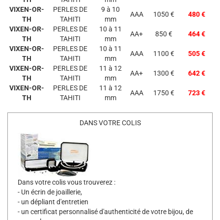
VIXEN-OR-
PERLES DE
9 à 10
AAA
1050 €
480 €
TH
TAHITI
mm
VIXEN-OR-
PERLES DE
10 à 11
AA+
850 €
464 €
TH
TAHITI
mm
VIXEN-OR-
PERLES DE
10 à 11
AAA
1100 €
505 €
TH
TAHITI
mm
VIXEN-OR-
PERLES DE
11 à 12
AA+
1300 €
642 €
TH
TAHITI
mm
VIXEN-OR-
PERLES DE
11 à 12
AAA
1750 €
723 €
TH
TAHITI
mm
DANS VOTRE COLIS
Dans votre colis vous trouverez :
- Un écrin de joaillerie,
- un dépliant d'entretien
- un certificat personnalisé d'authenticité de votre bijou, de