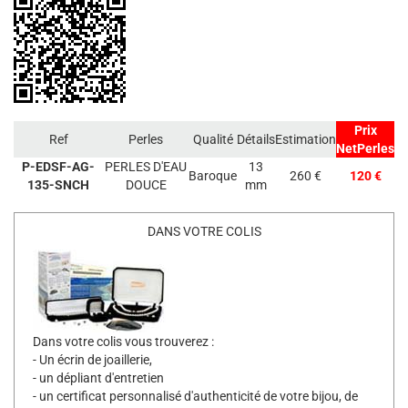
Prix
Ref
Perles
Qualité
Détails
Estimation
NetPerles
P-EDSF-AG-
PERLES D'EAU
13
Baroque
260 €
120 €
135-SNCH
DOUCE
mm
DANS VOTRE COLIS
Dans votre colis vous trouverez :
- Un écrin de joaillerie,
- un dépliant d'entretien
- un certificat personnalisé d'authenticité de votre bijou, de