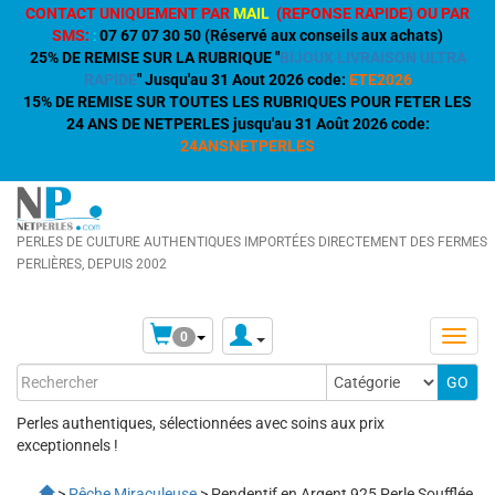
CONTACT UNIQUEMENT PAR
MAIL
(REPONSE RAPIDE) OU PAR
SMS:
:
07 67 07 30 50 (Réservé aux conseils aux achats)
25% DE REMISE SUR LA RUBRIQUE "
BIJOUX LIVRAISON ULTRA
RAPIDE
" Jusqu'au 31 Aout 2026 code:
ETE2026
15% DE REMISE SUR TOUTES LES RUBRIQUES POUR FETER LES
24 ANS DE NETPERLES jusqu'au 31 Août 2026 code:
24ANSNETPERLES
PERLES DE CULTURE AUTHENTIQUES IMPORTÉES DIRECTEMENT DES FERMES
PERLIÈRES, DEPUIS 2002
0
Perles authentiques, sélectionnées avec soins aux prix
exceptionnels !
>
Pêche Miraculeuse
> Pendentif en Argent 925 Perle Soufflée