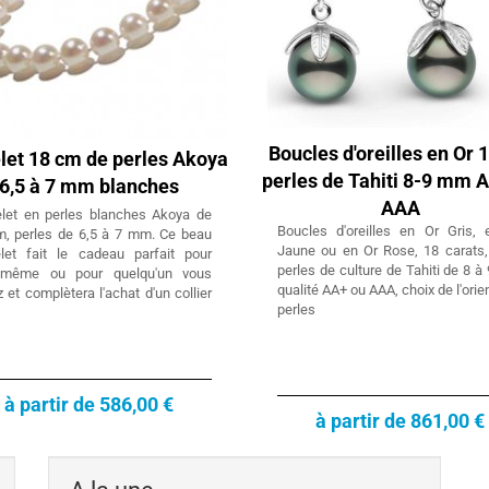
Boucles d'oreilles en Or 
let 18 cm de perles Akoya
perles de Tahiti 8-9 mm 
6,5 à 7 mm blanches
AAA
elet en perles blanches Akoya de
Boucles d'oreilles en Or Gris, 
m, perles de 6,5 à 7 mm. Ce beau
Jaune ou en Or Rose, 18 carats,
elet fait le cadeau parfait pour
perles de culture de Tahiti de 8 
-même ou pour quelqu'un vous
qualité AA+ ou AAA, choix de l'orie
 et complètera l'achat d'un collier
perles
à partir de 586,00 €
à partir de 861,00 €
Collier Pendentif en Or 18k et perle
de culture de Tahiti
Collier Pendentif Or Jaune ou Gris 18 carats