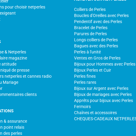
elier
ns pour choisir netperles
Colliers de Perles
 exigeant
Boucles d'Oreilles avec Perles
t
Pendentif avec des Perles
Bracelet de Perles
Parures de Perles
Longs colliers de Perles
S
Bagues avec des Perles
se & Netperles
Perles à l'unité
laire magazine
Ventes en Gros de Perles
 attitude
Bijoux pour Hommes avec Perles
iqué de presse
Bijoux Perles et Cuir
s netperles et cannes radio
Perles fines
u Mariage
Perles rares
or
Bijoux sur Argent avec Perles
ommentaires clients
Bijoux de mariages avec Perles
Apprêts pour bijoux avec Perles
Fermoirs
ATIONS
Chaînes et accessoires
CHEQUES-CADEAUX NETPERLE
on & assurance
n point relais
n des perles