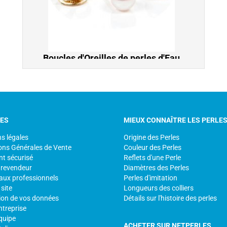
Boucles d'Oreilles de perles d'Eau
Douce blanches 4-5 mm AAA, Or
18k
Boucles d'Oreilles de perles de culture d'Eau
Douce blanches 4-5 mm AAA, petit diamètre,
très discret, idéal pour jeune filles, Or 18k
CES
MIEUX CONNAÎTRE LES PERLE
s légales
Origine des Perles
226,00 €
ons Générales de Vente
Couleur des Perles
t sécurisé
Reflets d'une Perle
 revendeur
Diamètres des Perles
aux professionnels
Perles d'imitation
site
Longueurs des colliers
ion de vos données
Détails sur l'histoire des perles
ntreprise
quipe
ACHETER SUR NETPERLES