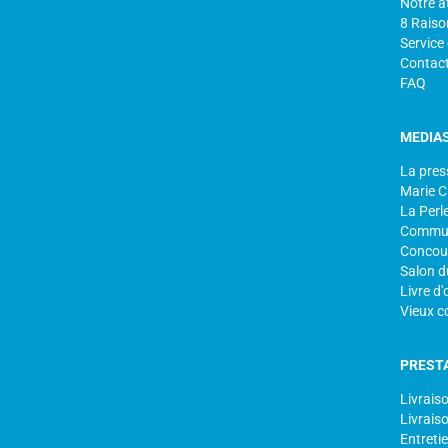
Notre at
8 Raiso
Service
Contac
FAQ
MEDIA
La pres
Marie C
La Perle
Commun
Concour
Salon d
Livre d'
Vieux c
PREST
Livrais
Livraiso
Entretie