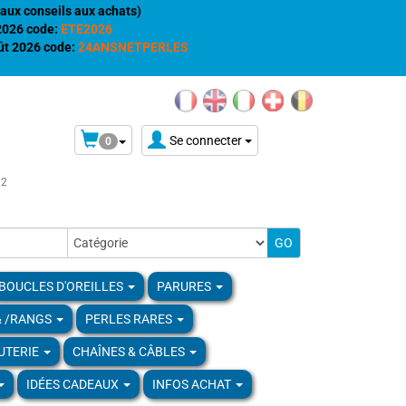
aux conseils aux achats)
 2026 code:
ETE2026
t 2026 code:
24ANSNETPERLES
Se connecter
0
02
BOUCLES D'OREILLES
PARURES
& /RANGS
PERLES RARES
UTERIE
CHAÎNES & CÂBLES
IDÉES CADEAUX
INFOS ACHAT