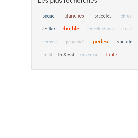
Les plus recherchés
blanches
bague
bracelet
cirrus
double
collier
doucehadama
etoile
perles
sautoir
homme
pendentif
triple
toi&moi
tahiti
traversant