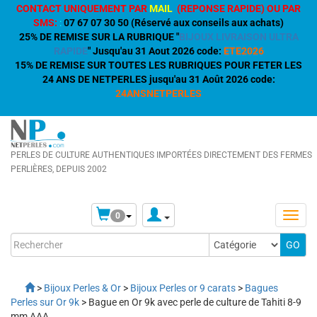
CONTACT UNIQUEMENT PAR
MAIL
(REPONSE RAPIDE) OU PAR
SMS:
:
07 67 07 30 50 (Réservé aux conseils aux achats)
25% DE REMISE SUR LA RUBRIQUE "
BIJOUX LIVRAISON ULTRA
RAPIDE
" Jusqu'au 31 Aout 2026 code:
ETE2026
15% DE REMISE SUR TOUTES LES RUBRIQUES POUR FETER LES
24 ANS DE NETPERLES jusqu'au 31 Août 2026 code:
24ANSNETPERLES
PERLES DE CULTURE AUTHENTIQUES IMPORTÉES DIRECTEMENT DES FERMES
PERLIÈRES, DEPUIS 2002
0
>
Bijoux Perles & Or
>
Bijoux Perles or 9 carats
>
Bagues
Perles sur Or 9k
> Bague en Or 9k avec perle de culture de Tahiti 8-9
mm AAA