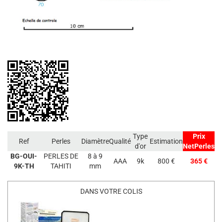
Type
Prix
Ref
Perles
Diamètre
Qualité
Estimation
d'or
NetPerles
BG-OUI-
PERLES DE
8 à 9
AAA
9k
800 €
365 €
9K-TH
TAHITI
mm
DANS VOTRE COLIS