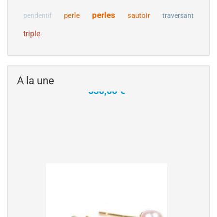
culture de Tahiti
perles
perle
sautoir
pendentif
traversant
Collier Pendentif Or Jaune ou Gris 18 carats avec
perle de culture de Tahiti qualité AA+ ou AAA à
triple
partir de 8 à 9 mm, chaine 42/45 cm incluse
530,00 €
A la une