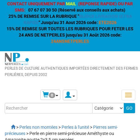
CONTACT UNIQUEMENT PAR
MAIL
(REPONSE RAPIDE) OU PAR
SMS:
:
07 67 07 30 50 (Réservé aux conseils aux achats)
25% DE REMISE SUR LA RUBRIQUE "
BIJOUX LIVRAISON ULTRA
RAPIDE
" Jusqu'au 31 Aout 2026 code:
ETE2026
15% DE REMISE SUR TOUTES LES RUBRIQUES POUR FETER LES
24 ANS DE NETPERLES jusqu'au 31 Août 2026 code:
24ANSNETPERLES
PERLES DE CULTURE AUTHENTIQUES IMPORTÉES DIRECTEMENT DES FERMES
PERLIÈRES, DEPUIS 2002
0
>
Perles non montées
>
Perles à l'unité
>
Pierres semi-
précieuses
> Perle en pierre semi-précieuse Améthyste ou
Amazonite goutte 2x3,5 cm percées