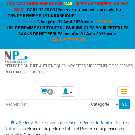
CONTACT UNIQUEMENT PAR
MAIL
(REPONSE RAPIDE) OU PAR
SMS:
:
07 67 07 30 50 (Réservé aux conseils aux achats)
25% DE REMISE SUR LA RUBRIQUE "
BIJOUX LIVRAISON ULTRA
RAPIDE
" Jusqu'au 31 Aout 2026 code:
ETE2026
15% DE REMISE SUR TOUTES LES RUBRIQUES POUR FETER LES
24 ANS DE NETPERLES jusqu'au 31 Août 2026 code:
24ANSNETPERLES
PERLES DE CULTURE AUTHENTIQUES IMPORTÉES DIRECTEMENT DES FERMES
PERLIÈRES, DEPUIS 2002
0
>
Perles & Pierres semi-précieuses
>
Perles de Tahiti et Pierres
Naturelles
> Bracelet de perle de Tahiti et Pierres semi-precieuses
naturelles Chrysocolle