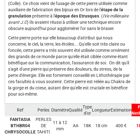
(Colle). Ce choix vient de l'usage de cette pierre utilisée comme
auxiliaire de fabrication des bijoux en Or lors de l'
étape de la
granulation
présente à l'
époque des Etrusques
. (
IVe millénaire
avant J.C
) Ils avaient réussi à utiliser une technique encore
obscure aujourd'hui pour agglomérer l'or sans le braser.
Cette pierre porte sur elle beaucoup d'attribut qui nous
concerne, le ciel, la terre, les étoiles... Qu'elle soit très claire ou
foncée, cette pierre a très souvent été utilisée comme ornément
des grands de ce monde parce qu'elle était ciblée comme étant
bénéfique sur la communicaiton, l'assurance de soi. On dit qu'il
s'agit d'une pierre qui préserve des douleurs, du stress, de la
perte d'énergie. Elle est fortement conseillé en Lithothérapie par
ces facultés à vous soutenir. Cette pierre est reliée au Chakra de
la gorge et du coeur, autant dire qu'elle est cruciale en bénéfice
pour soi-même.
Type
P
Ref
Perles
Diamètre
Qualité
Longueur
Estimation
d'or
Net
FANTASIA
PERLES
11 à 12
BTHBR04
DE
AA
18K
18 cm
400 €
1
mm
CHRYSOCOLLE
TAHITI