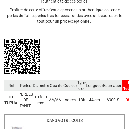
l'authenticité de ces perles.
Profiter de cette offre c'est disposer d'un authentique collier de
perles de Tahiti, perles très foncées, rondes avec un beau lustre le
tout pour un prix exceptionnel.
Type
Ref
Perles
Diamètre
Qualité
Couleur
Longueur
Estimation
d'or
Net
PERLES
TH-
10 à 11
DE
AA/AA+
noires
18k
44 cm
6900 €
3
TUPUAI
mm
TAHITI
DANS VOTRE COLIS