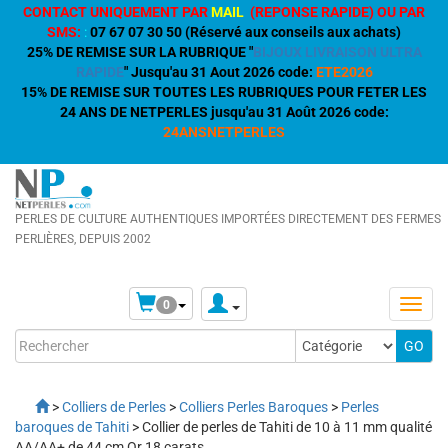
CONTACT UNIQUEMENT PAR
MAIL
(REPONSE RAPIDE) OU PAR
SMS:
:
07 67 07 30 50 (Réservé aux conseils aux achats)
25% DE REMISE SUR LA RUBRIQUE "
BIJOUX LIVRAISON ULTRA
RAPIDE
" Jusqu'au 31 Aout 2026 code:
ETE2026
15% DE REMISE SUR TOUTES LES RUBRIQUES POUR FETER LES
24 ANS DE NETPERLES jusqu'au 31 Août 2026 code:
24ANSNETPERLES
PERLES DE CULTURE AUTHENTIQUES IMPORTÉES DIRECTEMENT DES FERMES
PERLIÈRES, DEPUIS 2002
0
>
Colliers de Perles
>
Colliers Perles Baroques
>
Perles
baroques de Tahiti
> Collier de perles de Tahiti de 10 à 11 mm qualité
AA/AA+ de 44 cm Or 18 carats