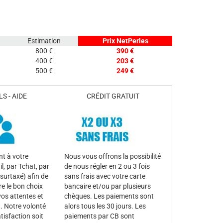
Estimation
Prix NetPerles
800 €
390 €
400 €
203 €
500 €
249 €
S - AIDE
CRÉDIT GRATUIT
t à votre
Nous vous offrons la possibilité
l, par Tchat, par
de nous régler en 2 ou 3 fois
surtaxé) afin de
sans frais avec votre carte
re le bon choix
bancaire et/ou par plusieurs
vos attentes et
chèques. Les paiements sont
. Notre volonté
alors tous les 30 jours. Les
tisfaction soit
paiements par CB sont