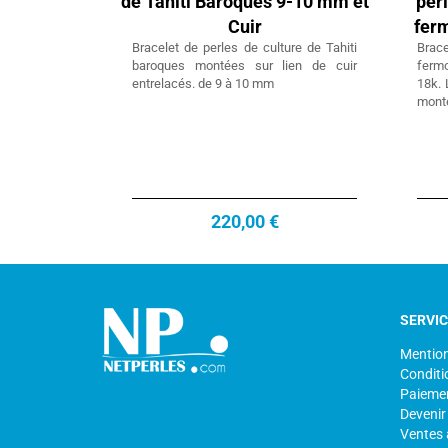
de Tahiti Baroques 9-10 mm et
per
Cuir
fer
Bracelet de perles de culture de Tahiti
Brace
baroques montées sur lien de cuir
ferm
entrelacés. de 9 à 10 mm
18k. 
monté
220,00 €
SERVI
Mention
Conditi
Paiemen
Devenir
Ventes 