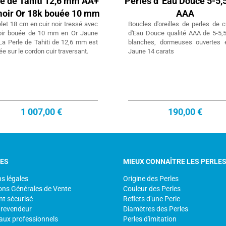
le de Tahiti 12,6 mm AA+
Perles d' Eau Douce 5-5
moir Or 18k bouée 10 mm
AAA
let 18 cm en cuir noir tressé avec
Boucles d'oreilles de perles de c
oir bouée de 10 mm en Or Jaune
d'Eau Douce qualité AAA de 5-5,
La Perle de Tahiti de 12,6 mm est
blanches, dormeuses ouvertes 
e sur le cordon cuir traversant.
Jaune 14 carats
1 007,00 €
190,00 €
CES
MIEUX CONNAÎTRE LES PERLE
s légales
Origine des Perles
ons Générales de Vente
Couleur des Perles
t sécurisé
Reflets d'une Perle
 revendeur
Diamètres des Perles
aux professionnels
Perles d'imitation