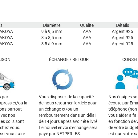
es
Diamètre
Qualité
Détails
'AKOYA
9 à 9,5 mm
AAA
Argent 925
'AKOYA
8 à 8,5 mm
AAA
Argent 925
'AKOYA
8,5 à 9 mm
AAA
Argent 925
AISON
ÉCHANGE / RETOUR
CONSEIL
s par
Vous disposez de la capacité
Nos équipes son
xpress et/ou la
de nous retourner l'article pour
écoute par Emai
rons partout
un échange et/ou un
téléphone (non 
avec nos
remboursement dans un délai
vous aider à fai
es colis sont
de 14 jours après avoir été livré.
en fonction de 
 chez vous.
Le nouvel envoi d'échange sera
de votre budget
si vous faire
payé par NETPERLES.
est que votre sa