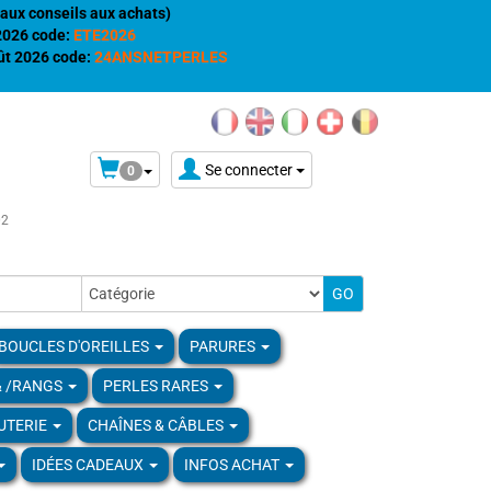
aux conseils aux achats)
 2026 code:
ETE2026
t 2026 code:
24ANSNETPERLES
Se connecter
0
02
BOUCLES D'OREILLES
PARURES
& /RANGS
PERLES RARES
UTERIE
CHAÎNES & CÂBLES
IDÉES CADEAUX
INFOS ACHAT