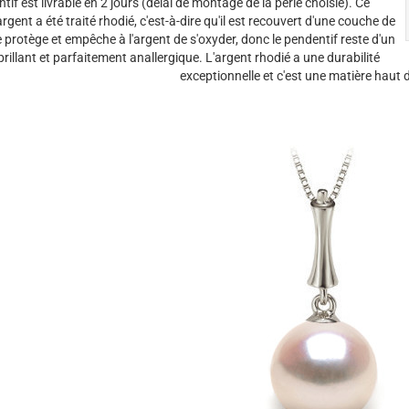
tif est livrable en 2 jours (délai de montage de la perle choisie).
Ce
rgent a été traité rhodié, c'est-à-dire qu'il est recouvert d'une couche de
 protège et empêche à l'argent de s'oxyder, donc le pendentif reste d'un
brillant et parfaitement anallergique. L'argent rhodié a une durabilité
exceptionnelle et c'est une matière hau