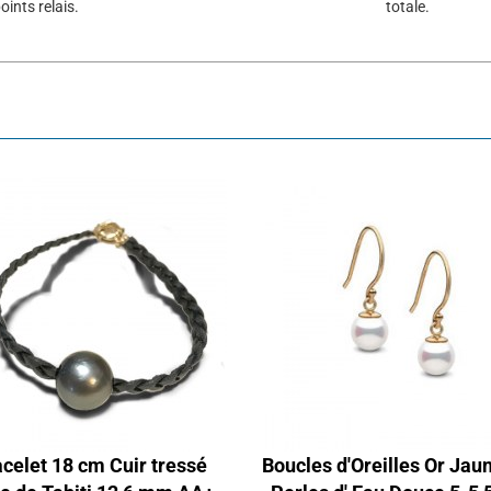
oints relais.
totale.
celet 18 cm Cuir tressé
Boucles d'Oreilles Or Jau