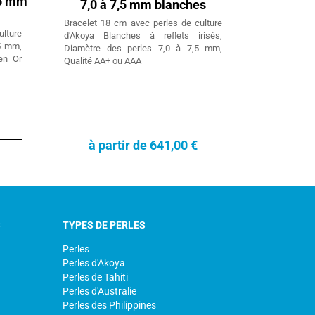
,5 mm
7,0 à 7,5 mm blanches
Bracelet 18 cm avec perles de culture
ulture
d'Akoya Blanches à reflets irisés,
5 mm,
Diamètre des perles 7,0 à 7,5 mm,
en Or
Qualité AA+ ou AAA
à partir de 641,00 €
S
TYPES DE PERLES
Perles
Perles d'Akoya
Perles de Tahiti
Perles d'Australie
Perles des Philippines