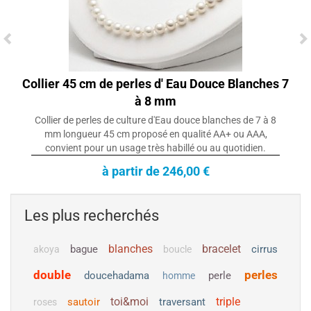
Collier 45 cm de perles d' Eau Douce Blanches 7
à 8 mm
Collier de perles de culture d'Eau douce blanches de 7 à 8
mm longueur 45 cm proposé en qualité AA+ ou AAA,
convient pour un usage très habillé ou au quotidien.
à partir de 246,00 €
Les plus recherchés
blanches
bracelet
bague
cirrus
akoya
boucle
double
perles
doucehadama
perle
homme
toi&moi
triple
sautoir
traversant
roses