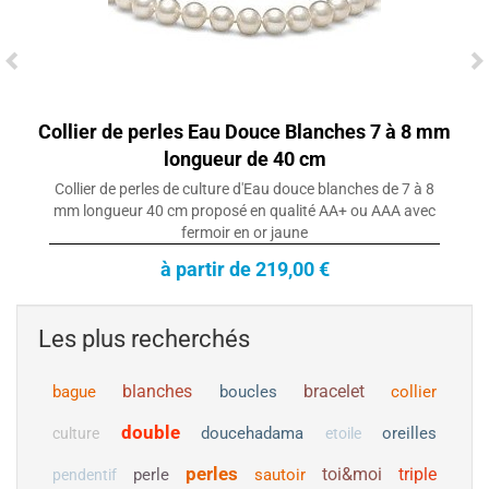
Collier de perles Eau Douce Blanches 7 à 8 mm
longueur de 40 cm
Collier de perles de culture d'Eau douce blanches de 7 à 8
mm longueur 40 cm proposé en qualité AA+ ou AAA avec
fermoir en or jaune
à partir de 219,00 €
Les plus recherchés
blanches
bracelet
bague
boucles
collier
double
doucehadama
oreilles
culture
etoile
perles
toi&moi
triple
perle
sautoir
pendentif
Collier Pendentif en Or 18k et perle de