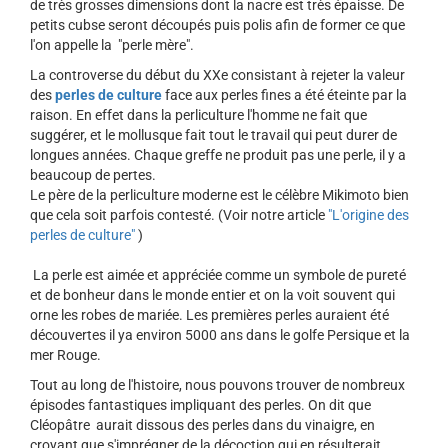
de très grosses dimensions dont la nacre est très épaisse. De
petits cubse seront découpés puis polis afin de former ce que
l'on appelle la "perle mère".
La controverse du début du XXe consistant à rejeter la valeur
des
perles de culture
face aux perles fines a été éteinte par la
raison. En effet dans la perliculture l'homme ne fait que
suggérer, et le mollusque fait tout le travail qui peut durer de
longues années. Chaque greffe ne produit pas une perle, il y a
beaucoup de pertes.
Le père de la perliculture moderne est le célèbre Mikimoto bien
que cela soit parfois contesté. (Voir notre article
"L'origine des
perles de culture"
)
La perle est aimée et appréciée comme un symbole de pureté
et de bonheur dans le monde entier et on la voit souvent qui
orne les robes de mariée. Les premières perles auraient été
découvertes il ya environ 5000 ans dans le golfe Persique et la
mer Rouge.
Tout au long de l'histoire, nous pouvons trouver de nombreux
épisodes fantastiques impliquant des perles. On dit que
Cléopâtre aurait dissous des perles dans du vinaigre, en
croyant que s'imprégner de la décoction qui en résulterait