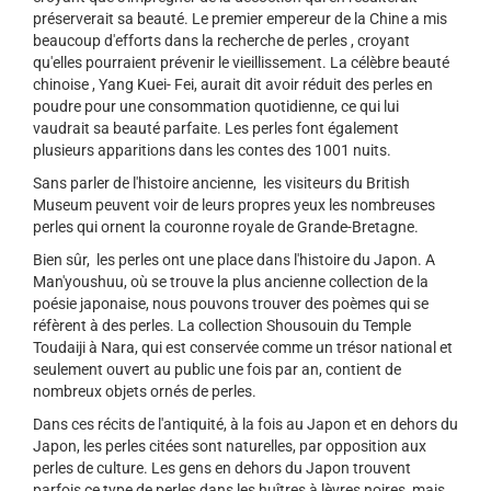
préserverait sa beauté. Le premier empereur de la Chine a mis
beaucoup d'efforts dans la recherche de perles , croyant
qu'elles pourraient prévenir le vieillissement. La célèbre beauté
chinoise , Yang Kuei- Fei, aurait dit avoir réduit des perles en
poudre pour une consommation quotidienne, ce qui lui
vaudrait sa beauté parfaite. Les perles font également
plusieurs apparitions dans les contes des 1001 nuits.
Sans parler de l'histoire ancienne, les visiteurs du British
Museum peuvent voir de leurs propres yeux les nombreuses
perles qui ornent la couronne royale de Grande-Bretagne.
Bien sûr, les perles ont une place dans l'histoire du Japon. A
Man'youshuu, où se trouve la plus ancienne collection de la
poésie japonaise, nous pouvons trouver des poèmes qui se
réfèrent à des perles. La collection Shousouin du Temple
Toudaiji à Nara, qui est conservée comme un trésor national et
seulement ouvert au public une fois par an, contient de
nombreux objets ornés de perles.
Dans ces récits de l'antiquité, à la fois au Japon et en dehors du
Japon, les perles citées sont naturelles, par opposition aux
perles de culture. Les gens en dehors du Japon trouvent
parfois ce type de perles dans les huîtres à lèvres noires, mais