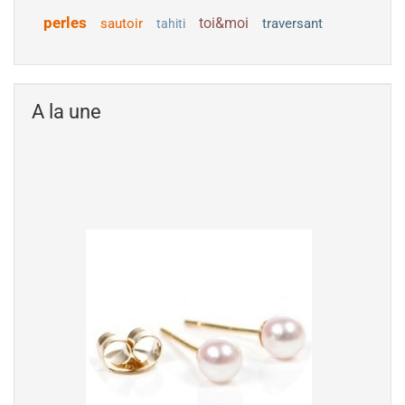
perles
toi&moi
sautoir
traversant
tahiti
A la une
Boucles d'Oreilles de perles d'Eau Douce
blanches 4-5 mm AAA, Or 18k