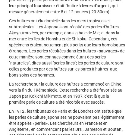
leur principal fournisseur était l'huître à lèvres d'argent , qui
mesure généralement entre 8 et 12 pouces ( 20-30cm).
Ces huîtres ont élu domicile dans les mers tropicales et
subtropicales. Les Japonais ont récolté des perles d'huîtres
Akoya trouvées, par exemple, dans la baie de Mie, et dans la
mer entre les îles de Honshu et de Shikoku. Cependant, ces
spécimens étaient nettement plus petits que leurs homologues
étrangers. Les perles récoltées dans les huîtres «sauvages» de
cette manière sont connues comme étant des perles
"naturelles", dites aussi "perles fines"; les perles de culture sont
celles produites par des huîtres sur les parcs à huîtres aux
bons soins des hommes.
La recherche sur la culture des huîtres a commencé en Chine
vers la fin du 19ème siècle. Cette recherche a été favorisée au
Japon par Kokichi Mikimoto, et en 1907, c'est là que la
première perle de culture a été récoltée avec succès.
En 1912 , les tribunaux de Paris et de Londres ont statué que
les perles de culture japonaises ne pouvaient pas légitimement
être appelés «perles». Les chercheurs en France et en
Angleterre , en commençant par les Drs . Jameson et Boutan ,