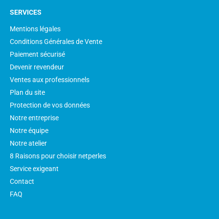
SERVICES
Collier Pendentif en Or 18k et perle de
Mentions légales
culture de Tahiti
Conditions Générales de Vente
Collier Pendentif Or Jaune ou Gris 18 carats avec
Paiement sécurisé
perle de culture de Tahiti qualité AA+ ou AAA à
Devenir revendeur
partir de 8 à 9 mm, chaine 42/45 cm incluse
Ventes aux professionnels
530,00 €
Plan du site
Protection de vos données
Notre entreprise
Notre équipe
Notre atelier
8 Raisons pour choisir netperles
Service exigeant
Contact
FAQ