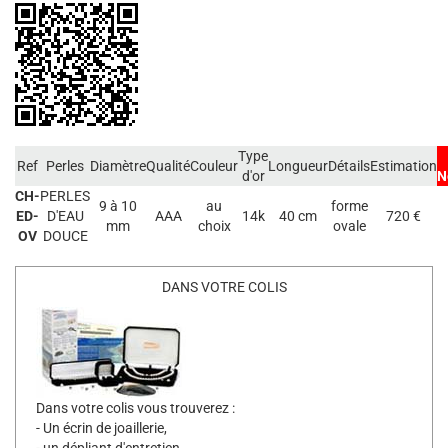
Type
Ref
Perles
Diamètre
Qualité
Couleur
Longueur
Détails
Estimation
d'or
N
CH-
PERLES
9 à 10
au
forme
ED-
D'EAU
AAA
14k
40 cm
720 €
mm
choix
ovale
OV
DOUCE
DANS VOTRE COLIS
Dans votre colis vous trouverez :
- Un écrin de joaillerie,
- un dépliant d'entretien