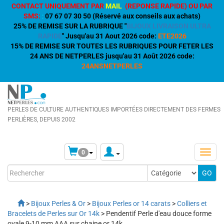
CONTACT UNIQUEMENT PAR
MAIL
(REPONSE RAPIDE) OU PAR
SMS:
:
07 67 07 30 50 (Réservé aux conseils aux achats)
25% DE REMISE SUR LA RUBRIQUE "
BIJOUX LIVRAISON ULTRA
RAPIDE
" Jusqu'au 31 Aout 2026 code:
ETE2026
15% DE REMISE SUR TOUTES LES RUBRIQUES POUR FETER LES
24 ANS DE NETPERLES jusqu'au 31 Août 2026 code:
24ANSNETPERLES
PERLES DE CULTURE AUTHENTIQUES IMPORTÉES DIRECTEMENT DES FERMES
PERLIÈRES, DEPUIS 2002
0
>
Bijoux Perles & Or
>
Bijoux Perles or 14 carats
>
Colliers et
Bracelets de Perles sur Or 14k
> Pendentif Perle d'eau douce forme
ovale 9-10 mm AAA sur chaine or 14k