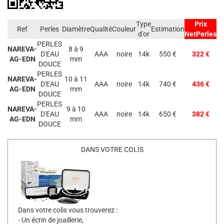
Type
Prix
Ref
Perles
Diamètre
Qualité
Couleur
Estimation
d'or
NetPerles
PERLES
NAREVA-
8 à 9
D'EAU
AAA
noire
14k
550 €
322 €
AG-EDN
mm
DOUCE
PERLES
NAREVA-
10 à 11
D'EAU
AAA
noire
14k
740 €
436 €
AG-EDN
mm
DOUCE
PERLES
NAREVA-
9 à 10
D'EAU
AAA
noire
14k
650 €
382 €
AG-EDN
mm
DOUCE
DANS VOTRE COLIS
Dans votre colis vous trouverez :
- Un écrin de joaillerie,