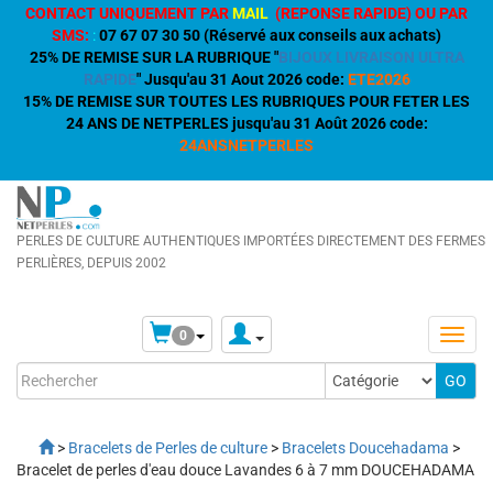
CONTACT UNIQUEMENT PAR
MAIL
(REPONSE RAPIDE) OU PAR
SMS:
:
07 67 07 30 50 (Réservé aux conseils aux achats)
25% DE REMISE SUR LA RUBRIQUE "
BIJOUX LIVRAISON ULTRA
RAPIDE
" Jusqu'au 31 Aout 2026 code:
ETE2026
15% DE REMISE SUR TOUTES LES RUBRIQUES POUR FETER LES
24 ANS DE NETPERLES jusqu'au 31 Août 2026 code:
24ANSNETPERLES
PERLES DE CULTURE AUTHENTIQUES IMPORTÉES DIRECTEMENT DES FERMES
PERLIÈRES, DEPUIS 2002
0
>
Bracelets de Perles de culture
>
Bracelets Doucehadama
>
Bracelet de perles d'eau douce Lavandes 6 à 7 mm DOUCEHADAMA