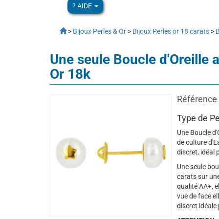
? AIDE
>
Bijoux Perles & Or
>
Bijoux Perles or 18 carats
>
B
Une seule Boucle d'Oreille
Or 18k
Référence 
Type de Pe
Une Boucle d'O
de culture d'
discret, idéal
Une seule bouc
carats sur un
qualité AA+, 
vue de face el
discret idéale 