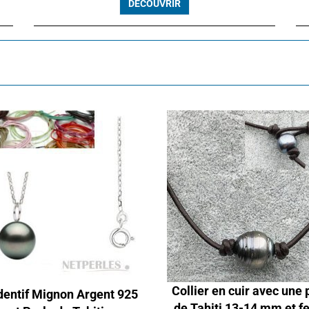
DÉCOUVRIR
Collier en cuir avec une 
entif Mignon Argent 925
de Tahiti 13-14 mm et f