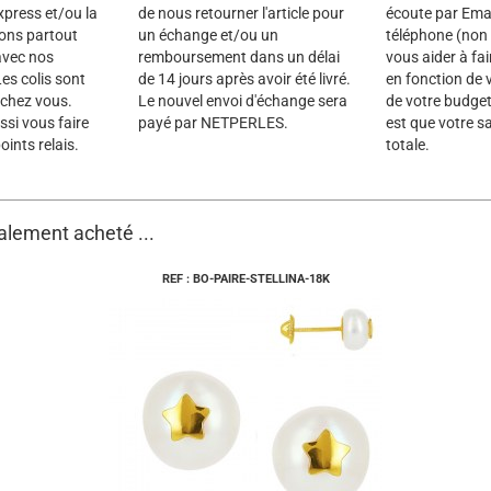
xpress et/ou la
de nous retourner l'article pour
écoute par Emai
rons partout
un échange et/ou un
téléphone (non 
avec nos
remboursement dans un délai
vous aider à fai
es colis sont
de 14 jours après avoir été livré.
en fonction de 
 chez vous.
Le nouvel envoi d'échange sera
de votre budget
si vous faire
payé par NETPERLES.
est que votre sa
oints relais.
totale.
galement acheté ...
REF : BO-PAIRE-STELLINA-18K