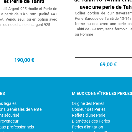
et Perle de Tahiti
avec une perle de Tahi
ntif Argent 925 rhodié et Perle de
Collier cordon de cuir traversa
i à partir de 8 à 9 mm Qualité AA+
Perle Baroque de Tahiti de 13-14
A. Vendu seul, ou en option avec
fermé au dos avec une perle ba
n cuir ou chaine en argent 925
Tahiti de 8-9 mm, sans fermoir.
ou Homme
190,00 €
69,00 €
CES
MIEUX CONNAÎTRE LES PERLE
s légales
Origine des Perles
ons Générales de Vente
Couleur des Perles
t sécurisé
Reflets d'une Perle
 revendeur
Diamètres des Perles
aux professionnels
Perles d'imitation