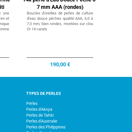
ti
7 mm AAA (rondes)
nt une
Boucles d'oreilles de perles de culture
 mm et
d'eau douce pêches qualité AAA, 6,0 à
roque
7,0 mm, bien rondes, montées sur clou
 Femme
Or 14 carats
190,00 €
S
TYPES DE PERLES
Perles
Perles d'Akoya
Perles de Tahiti
Perles d'Australie
Perles des Philippines