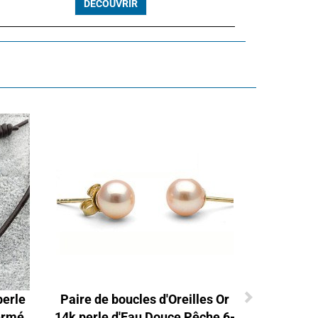
DÉCOUVRIR
perle
Paire de boucles d'Oreilles Or
ermé
14k perle d'Eau Douce Pêche 6-