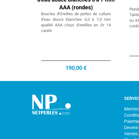
AAA (rondes)
Pende
Boucles d'Oreilles de perles de culture
Tahit
d'eau douce blanches 6,0 à 7,0 mm
ou AA
qualité AAA clous d'oreilles en Or 14
cordo
carats
190,00 €
SERVI
Mention
Conditi
Paiemen
Devenir
Ventes 