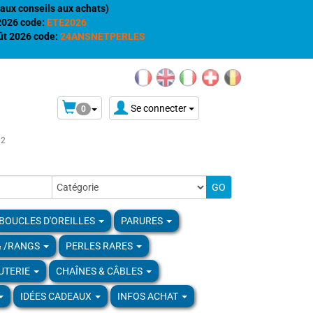
aux conseils aux achats)
 2026 code:
ETE2026
t 2026 code:
24ANSNETPERLES
Se connecter
0
02
BOUCLES D'OREILLES
PARURES
& /RANGS
PERLES RARES
UTERIE
CHAÎNES & CÂBLES
IDÉES CADEAUX
INFOS ACHAT