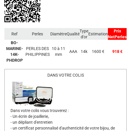
Type
Prix
Ref
Perles
Diamètre
Qualité
Estimation
d'or
NetPerles
BO-
MARINE-
PERLES DES
10 à 11
AAA
14k
1600 €
918 €
14K-
PHILIPPINES
mm
PHDROP
DANS VOTRE COLIS
Dans votre colis vous trouverez :
- Un écrin de joaillerie,
- un dépliant d'entretien
- un certificat personnalisé d'authenticité de votre bijou, de