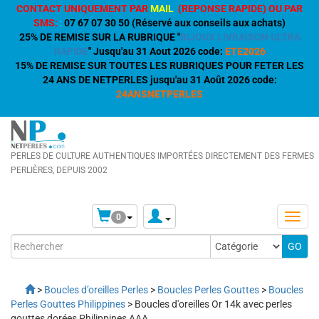
CONTACT UNIQUEMENT PAR
MAIL
(REPONSE RAPIDE) OU PAR
SMS:
:
07 67 07 30 50 (Réservé aux conseils aux achats)
25% DE REMISE SUR LA RUBRIQUE "
BIJOUX LIVRAISON ULTRA
RAPIDE
" Jusqu'au 31 Aout 2026 code:
ETE2026
15% DE REMISE SUR TOUTES LES RUBRIQUES POUR FETER LES
24 ANS DE NETPERLES jusqu'au 31 Août 2026 code:
24ANSNETPERLES
PERLES DE CULTURE AUTHENTIQUES IMPORTÉES DIRECTEMENT DES FERMES
PERLIÈRES, DEPUIS 2002
0
>
Boucles d’oreilles Perles
>
Boucles Perles Gouttes
>
Boucles
Perles Gouttes Philippines
> Boucles d'oreilles Or 14k avec perles
gouttes dorées Philippines AAA