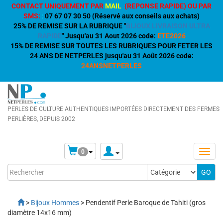
CONTACT UNIQUEMENT PAR
MAIL
(REPONSE RAPIDE) OU PAR
SMS:
:
07 67 07 30 50 (Réservé aux conseils aux achats)
25% DE REMISE SUR LA RUBRIQUE "
BIJOUX LIVRAISON ULTRA
RAPIDE
" Jusqu'au 31 Aout 2026 code:
ETE2026
15% DE REMISE SUR TOUTES LES RUBRIQUES POUR FETER LES
24 ANS DE NETPERLES jusqu'au 31 Août 2026 code:
24ANSNETPERLES
PERLES DE CULTURE AUTHENTIQUES IMPORTÉES DIRECTEMENT DES FERMES
PERLIÈRES, DEPUIS 2002
0
>
Bijoux Hommes
> Pendentif Perle Baroque de Tahiti (gros
diamètre 14x16 mm)