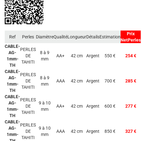
Prix
Ref
Perles
Diamètre
Qualité
Longueur
Détails
Estimation
NetPerles
CABLE-
PERLES
AG-
8 à 9
DE
AA+
42 cm
Argent
550 €
254 €
1mm-
mm
TAHITI
TH
CABLE-
PERLES
AG-
8 à 9
DE
AAA
42 cm
Argent
700 €
285 €
1mm-
mm
TAHITI
TH
CABLE-
PERLES
AG-
9 à 10
DE
AA+
42 cm
Argent
600 €
277 €
1mm-
mm
TAHITI
TH
CABLE-
PERLES
AG-
9 à 10
DE
AAA
42 cm
Argent
850 €
327 €
1mm-
mm
TAHITI
TH