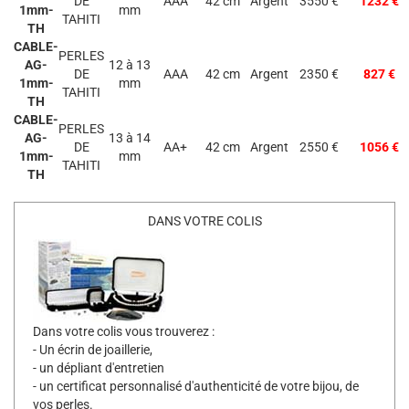
DE
AAA
42 cm
Argent
3550 €
1232 €
1mm-
mm
TAHITI
TH
CABLE-
PERLES
AG-
12 à 13
DE
AAA
42 cm
Argent
2350 €
827 €
1mm-
mm
TAHITI
TH
CABLE-
PERLES
AG-
13 à 14
DE
AA+
42 cm
Argent
2550 €
1056 €
1mm-
mm
TAHITI
TH
DANS VOTRE COLIS
Dans votre colis vous trouverez :
- Un écrin de joaillerie,
- un dépliant d'entretien
- un certificat personnalisé d'authenticité de votre bijou, de
vos perles.