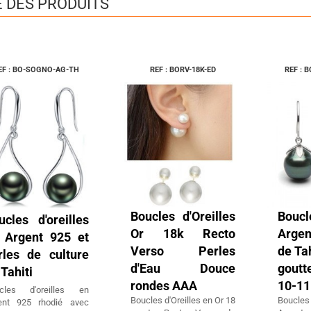
E DES PRODUITS
EF : BO-SOGNO-AG-TH
REF : BORV-18K-ED
REF : 
Boucles d'Oreilles
Boucl
ucles d'oreilles
Or 18k Recto
Argen
 Argent 925 et
Verso Perles
de Ta
rles de culture
d'Eau Douce
goutt
Tahiti
rondes AAA
10-1
cles d'oreilles en
Boucles d'Oreilles en Or 18
Boucle
ent 925 rhodié avec