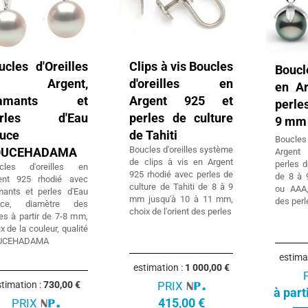
ucles d'Oreilles
Clips à vis Boucles
Boucl
n Argent,
d'oreilles en
en Ar
iamants et
Argent 925 et
perles
erles d'Eau
perles de culture
9 mm
uce
de Tahiti
Boucle
Boucles d'oreilles système
OUCEHADAMA
Argent
de clips à vis en Argent
perles d
cles d'oreilles en
925 rhodié avec perles de
de 8 à 
ent 925 rhodié avec
culture de Tahiti de 8 à 9
ou AAA,
mants et perles d'Eau
mm jusqu'à 10 à 11 mm,
des perl
uce, diamètre des
choix de l'orient des perles
es à partir de 7-8 mm,
x de la couleur, qualité
UCEHADAMA
estima
estimation :
1 000,00 €
timation :
730,00 €
PRIX
à part
415,00 €
PRIX