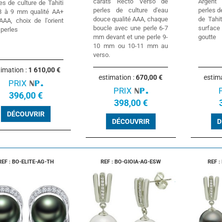
carats Recto Verso de
Argent
es de culture de Tahiti
perles de culture d'eau
perles d
8 à 9 mm qualité AA+
douce qualité AAA, chaque
de Tahi
AAA, choix de l'orient
boucle avec une perle 6-7
surface
 perles
mm devant et une perle 9-
goutte
10 mm ou 10-11 mm au
verso.
timation :
1 610,00 €
estimation :
670,00 €
estim
PRIX
PRIX
396,00 €
398,00 €
DÉCOUVRIR
DÉCOUVRIR
D
REF : BO-ELITE-AG-TH
REF : BO-GIOIA-AG-ESW
REF :