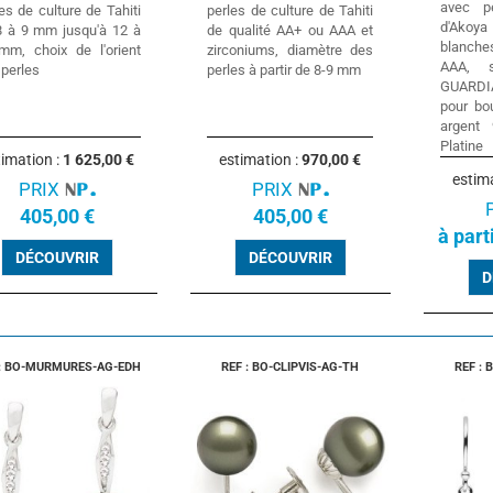
avec p
es de culture de Tahiti
perles de culture de Tahiti
d'Ako
8 à 9 mm jusqu'à 12 à
de qualité AA+ ou AAA et
blanche
mm, choix de l'orient
zirconiums, diamètre des
AAA, s
 perles
perles à partir de 8-9 mm
GUARDI
pour bou
argent
Platine
timation :
1 625,00 €
estimation :
970,00 €
estim
PRIX
PRIX
405,00 €
405,00 €
à part
DÉCOUVRIR
DÉCOUVRIR
D
 : BO-MURMURES-AG-EDH
REF : BO-CLIPVIS-AG-TH
REF : 