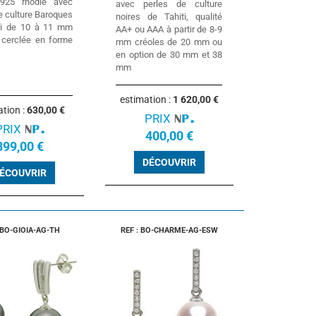
 925 rhodié avec
avec perles de culture
e culture Baroques
noires de Tahiti, qualité
ti de 10 à 11 mm
AA+ ou AAA à partir de 8-9
 cerclée en forme
mm créoles de 20 mm ou
en option de 30 mm et 38
mm
estimation :
1 620,00 €
ation :
630,00 €
PRIX
PRIX
400,00 €
399,00 €
DÉCOUVRIR
ÉCOUVRIR
 BO-GIOIA-AG-TH
REF : BO-CHARME-AG-ESW