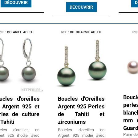
DÉCOUVRIR
D
DÉCOUVRIR
REF : BO-ARIEL-AG-TH
REF : BO-CHARME-AG-TH
REF
Boucl
ucles d'oreilles
Boucles d'Oreilles
perl
 Argent 925 et
Argent 925 Perles
blanc
rles de culture
de Tahiti et
mm s
Tahiti
zirconiums
Guard
cles d'oreilles en
Boucles d'oreilles en
Paire de
ent 925 rhodié avec
Argent 925 rhodié avec