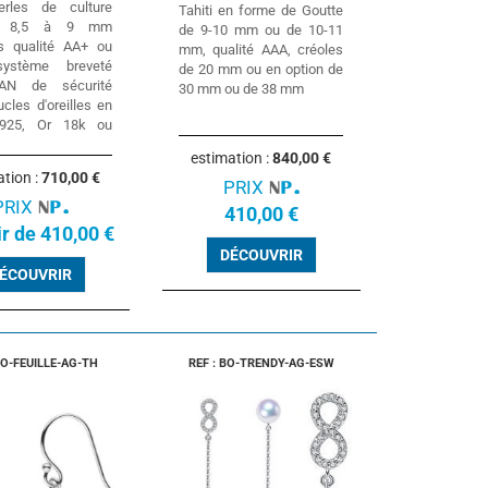
erles de culture
Tahiti en forme de Goutte
ya 8,5 à 9 mm
de 9-10 mm ou de 10-11
s qualité AA+ ou
mm, qualité AAA, créoles
ystème breveté
de 20 mm ou en option de
AN de sécurité
30 mm ou de 38 mm
cles d'oreilles en
 925, Or 18k ou
estimation :
840,00 €
ation :
710,00 €
PRIX
PRIX
410,00 €
ir de 410,00 €
DÉCOUVRIR
ÉCOUVRIR
BO-FEUILLE-AG-TH
REF : BO-TRENDY-AG-ESW