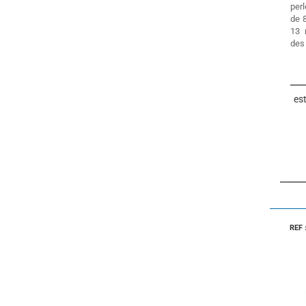
perl
de 
13 
des
es
REF