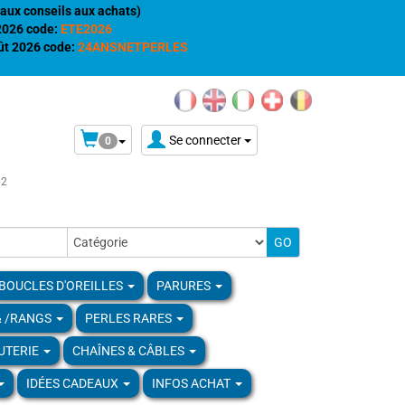
aux conseils aux achats)
 2026 code:
ETE2026
t 2026 code:
24ANSNETPERLES
Se connecter
0
02
BOUCLES D'OREILLES
PARURES
& /RANGS
PERLES RARES
UTERIE
CHAÎNES & CÂBLES
IDÉES CADEAUX
INFOS ACHAT