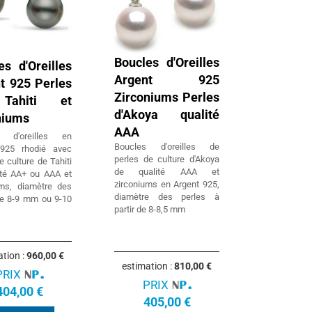
Boucles d'Oreilles
es d'Oreilles
Argent 925
t 925 Perles
Zirconiums Perles
Tahiti et
d'Akoya qualité
niums
AAA
s d'oreilles en
Boucles d'oreilles de
 925 rhodié avec
perles de culture d'Akoya
e culture de Tahiti
de qualité AAA et
ité AA+ ou AAA et
zirconiums en Argent 925,
ums, diamètre des
diamètre des perles à
de 8-9 mm ou 9-10
partir de 8-8,5 mm
ation :
960,00 €
estimation :
810,00 €
PRIX
PRIX
404,00 €
405,00 €