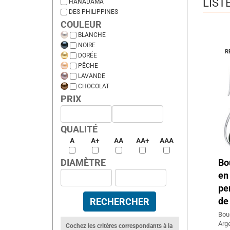
LIST
HANADAMA
DES PHILIPPINES
COULEUR
BLANCHE
NOIRE
R
DORÉE
PÊCHE
LAVANDE
CHOCOLAT
PRIX
QUALITÉ
A
A+
AA
AA+
AAA
Bo
DIAMÈTRE
en
pe
de 
Bou
Arg
Cochez les critères correspondants à la