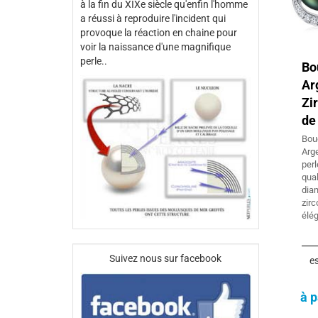
à la fin du XIXe siècle qu'enfin l'homme
a réussi à reproduire l'incident qui
provoque la réaction en chaine pour
voir la naissance d'une magnifique
perle..
Bo
A
Zi
de
Bou
Arg
perl
qu
dia
zi
élég
Suivez nous sur facebook
es
à p