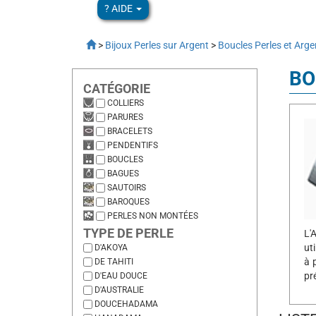
? AIDE
>
Bijoux Perles sur Argent
>
Boucles Perles et Arge
BO
CATÉGORIE
COLLIERS
PARURES
BRACELETS
PENDENTIFS
BOUCLES
BAGUES
SAUTOIRS
BAROQUES
PERLES NON MONTÉES
TYPE DE PERLE
L'
uti
D'AKOYA
à 
DE TAHITI
pr
D'EAU DOUCE
D'AUSTRALIE
DOUCEHADAMA