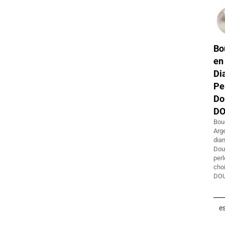
Bo
e
D
P
Do
D
Bou
Arg
dia
Do
perl
choi
DO
es