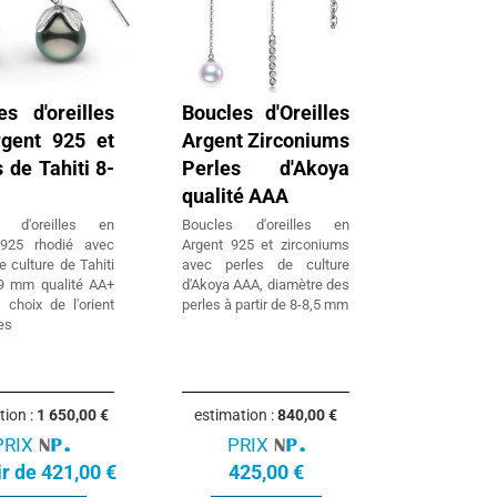
es d'oreilles
Boucles d'Oreilles
gent 925 et
Argent Zirconiums
 de Tahiti 8-
Perles d'Akoya
qualité AAA
s d'oreilles en
Boucles d'oreilles en
 925 rhodié avec
Argent 925 et zirconiums
e culture de Tahiti
avec perles de culture
9 mm qualité AA+
d'Akoya AAA, diamètre des
 choix de l'orient
perles à partir de 8-8,5 mm
es
tion :
1 650,00 €
estimation :
840,00 €
PRIX
PRIX
ir de 421,00 €
425,00 €