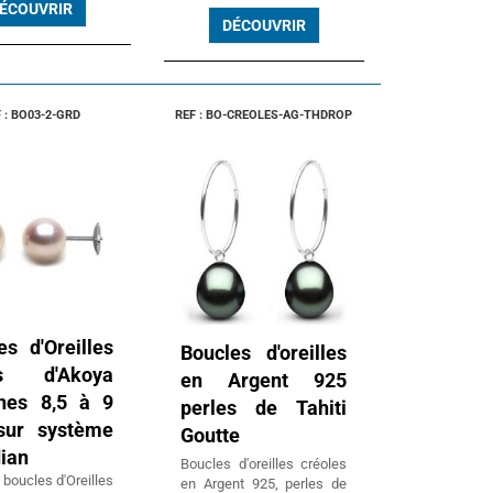
ÉCOUVRIR
DÉCOUVRIR
 : BO03-2-GRD
REF : BO-CREOLES-AG-THDROP
es d'Oreilles
Boucles d'oreilles
es d'Akoya
en Argent 925
hes 8,5 à 9
perles de Tahiti
ur système
Goutte
ian
Boucles d'oreilles créoles
 boucles d'Oreilles
en Argent 925, perles de