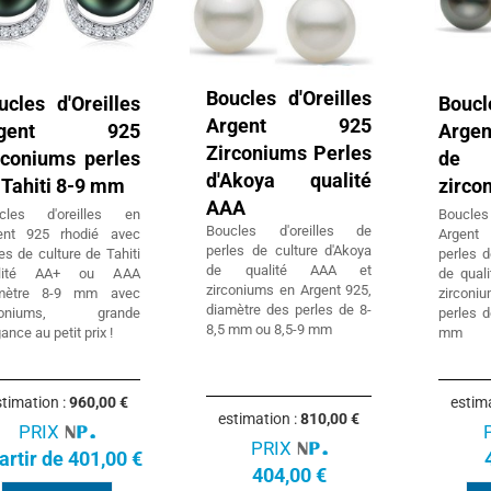
Boucles d'Oreilles
ucles d'Oreilles
Boucl
Argent 925
rgent 925
Argen
Zirconiums Perles
rconiums perles
de 
d'Akoya qualité
 Tahiti 8-9 mm
zirco
AAA
cles d'oreilles en
Boucle
Boucles d'oreilles de
ent 925 rhodié avec
Argent
perles de culture d'Akoya
es de culture de Tahiti
perles d
de qualité AAA et
alité AA+ ou AAA
de qual
zirconiums en Argent 925,
mètre 8-9 mm avec
zirconi
diamètre des perles de 8-
rconiums, grande
perles 
8,5 mm ou 8,5-9 mm
ance au petit prix !
mm
timation :
960,00 €
estim
estimation :
810,00 €
PRIX
PRIX
artir de 401,00 €
404,00 €