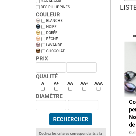
HANADAMA
LIST
DES PHILIPPINES
COULEUR
BLANCHE
NOIRE
DORÉE
R
PÊCHE
LAVANDE
CHOCOLAT
PRIX
QUALITÉ
A
A+
AA
AA+
AAA
DIAMÈTRE
Co
pe
No
de
Coll
Cochez les critères correspondants à la