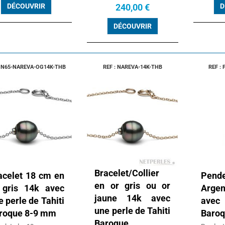
DÉCOUVRIR
240,00 €
D
DÉCOUVRIR
: N65-NAREVA-OG14K-THB
REF : NAREVA-14K-THB
REF :
Bracelet/Collier
acelet 18 cm en
Pen
en or gris ou or
 gris 14k avec
Argen
jaune 14k avec
e perle de Tahiti
ave
une perle de Tahiti
roque 8-9 mm
Baroq
Baroque