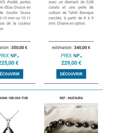
925 rhodié, perles
avec un diamant de 0,08
ure d'Eau Douce en
carats et une perle de
de Goutte lisses
culture de Tahiti Baroque
9-10 mm ou 10-11
cerclée, à partir de 8 à 9
ix de la couleur
mm. Chaine en option.
es
ation :
350,00 €
estimation :
340,00 €
PRIX
PRIX
225,00 €
229,00 €
ÉCOUVRIR
DÉCOUVRIR
VIVIAN-18K-004-THB
REF : MATAURA