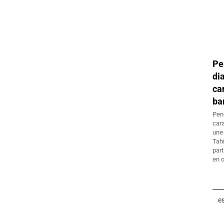
Pe
d
c
ba
Pen
car
une
Tah
part
en o
es