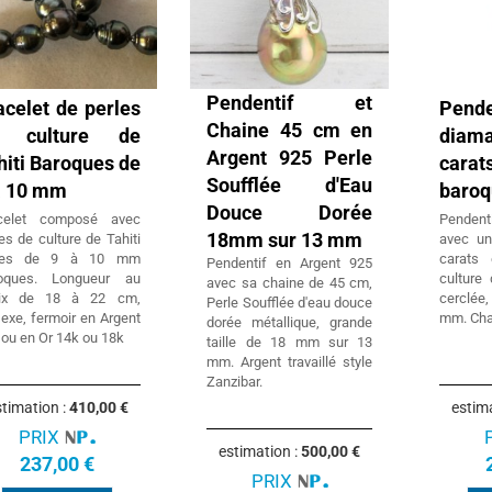
Pendentif et
acelet de perles
Pende
Chaine 45 cm en
 culture de
dia
Argent 925 Perle
hiti Baroques de
cara
Soufflée d'Eau
à 10 mm
baroq
Douce Dorée
celet composé avec
Penden
18mm sur 13 mm
es de culture de Tahiti
avec un
ires de 9 à 10 mm
carats
Pendentif en Argent 925
oques. Longueur au
culture
avec sa chaine de 45 cm,
ix de 18 à 22 cm,
cerclée,
Perle Soufflée d'eau douce
exe, fermoir en Argent
mm. Chai
dorée métallique, grande
 ou en Or 14k ou 18k
taille de 18 mm sur 13
mm. Argent travaillé style
Zanzibar.
timation :
410,00 €
estim
PRIX
estimation :
500,00 €
237,00 €
PRIX