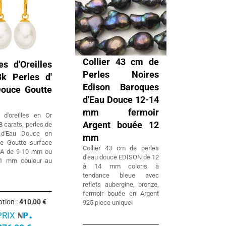
Collier 43 cm de
es d'Oreilles
Perles Noires
k Perles d'
Edison Baroques
ouce Goutte
d'Eau Douce 12-14
mm fermoir
 d'oreilles en Or
Argent bouée 12
 carats, perles de
e d'Eau Douce en
mm
e Goutte surface
Collier 43 cm de perles
AA de 9-10 mm ou
d'eau douce EDISON de 12
11 mm couleur au
à 14 mm coloris à
tendance bleue avec
reflets aubergine, bronze,
fermoir bouée en Argent
ation :
410,00 €
925 piece unique!
PRIX