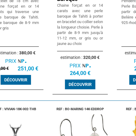
celet de 18 cm avec
Pendent
Chaine forçat en or 14
ine forçat en or 14
Perle B
carats avec une perle
ats qui traverse une
partir
baroque de Tahiti à porter
le baroque de Tahiti.
Belière 
en bracelet ou collier selon
le baroque de 8-9 mm
925 rhod
la longueur choisie. Perle à
r gris
partir de 8-9 mm jusqu'à
11-12 mm, or gris ou or
jaune au choix
timation :
380,00 €
estim
estimation :
320,00 €
PRIX
PRIX
251,00 €
,00 €
264,00 €
DÉCOUVRIR
D
DÉCOUVRIR
F : VIVIAN-18K-002-THB
REF : BO-MARINE-14K-EDDROP
REF :