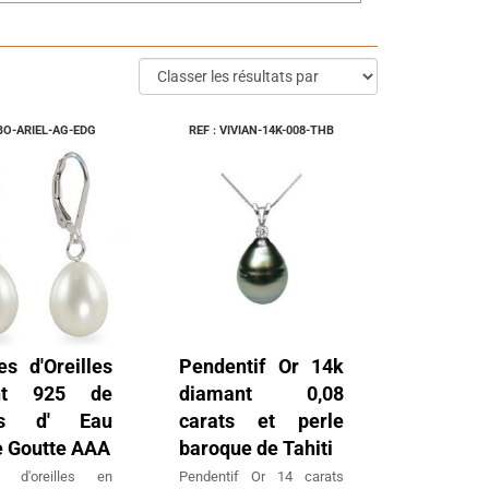
 BO-ARIEL-AG-EDG
REF : VIVIAN-14K-008-THB
es d'Oreilles
Pendentif Or 14k
nt 925 de
diamant 0,08
es d' Eau
carats et perle
 Goutte AAA
baroque de Tahiti
s d'oreilles en
Pendentif Or 14 carats