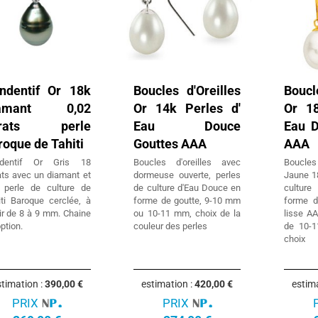
ndentif Or 18k
Boucles d'Oreilles
Boucl
iamant 0,02
Or 14k Perles d'
Or 18
arats perle
Eau Douce
Eau D
roque de Tahiti
Gouttes AAA
AAA
dentif Or Gris 18
Boucles d'oreilles avec
Boucles
ats avec un diamant et
dormeuse ouverte, perles
Jaune 18
 perle de culture de
de culture d'Eau Douce en
cultur
iti Baroque cerclée, à
forme de goutte, 9-10 mm
forme d
ir de 8 à 9 mm. Chaine
ou 10-11 mm, choix de la
lisse A
ption.
couleur des perles
de 10-
choix
timation :
390,00 €
estimation :
420,00 €
estim
PRIX
PRIX