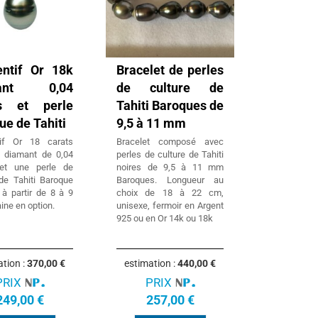
ntif Or 18k
Bracelet de perles
mant 0,04
de culture de
ts et perle
Tahiti Baroques de
ue de Tahiti
9,5 à 11 mm
tif Or 18 carats
Bracelet composé avec
 diamant de 0,04
perles de culture de Tahiti
 et une perle de
noires de 9,5 à 11 mm
 de Tahiti Baroque
Baroques. Longueur au
 à partir de 8 à 9
choix de 18 à 22 cm,
ne en option.
unisexe, fermoir en Argent
925 ou en Or 14k ou 18k
ation :
370,00 €
estimation :
440,00 €
PRIX
PRIX
249,00 €
257,00 €