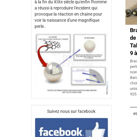
à la fin du XIXe siècle qu'enfin l'homme
a réussi à reproduire l'incident qui
provoque la réaction en chaine pour
voir la naissance d'une magnifique
perle..
Br
de
Ta
9 
Bra
perl
no
Bar
cho
unis
925
Suivez nous sur facebook
es