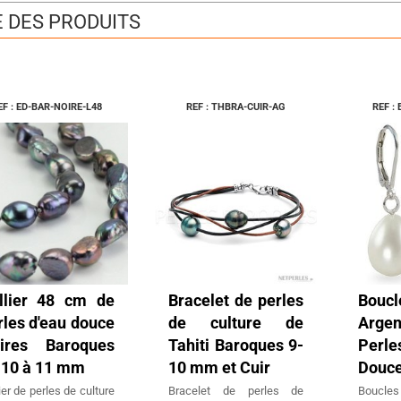
E DES PRODUITS
EF : ED-BAR-NOIRE-L48
REF : THBRA-CUIR-AG
REF :
llier 48 cm de
Bracelet de perles
Boucl
rles d'eau douce
de culture de
Arge
ires Baroques
Tahiti Baroques 9-
Perl
 10 à 11 mm
10 mm et Cuir
Douce
ier de perles de culture
Bracelet de perles de
Boucle