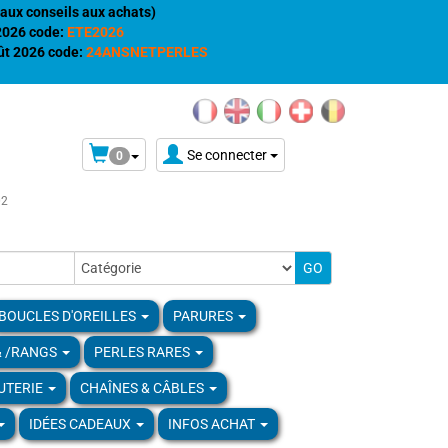
aux conseils aux achats)
 2026 code:
ETE2026
t 2026 code:
24ANSNETPERLES
Se connecter
0
02
BOUCLES D'OREILLES
PARURES
& /RANGS
PERLES RARES
UTERIE
CHAÎNES & CÂBLES
IDÉES CADEAUX
INFOS ACHAT