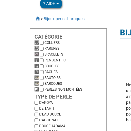
? AIDE
>
Bijoux perles baroques
BI
CATÉGORIE
COLLIERS
PARURES
BRACELETS
PENDENTIFS
BOUCLES
BAGUES
SAUTOIRS
BAROQUES
Ne
PERLES NON MONTÉES
un
TYPE DE PERLE
ai
pa
D'AKOYA
po
DE TAHITI
po
D'EAU DOUCE
ba
D'AUSTRALIE
DOUCEHADAMA