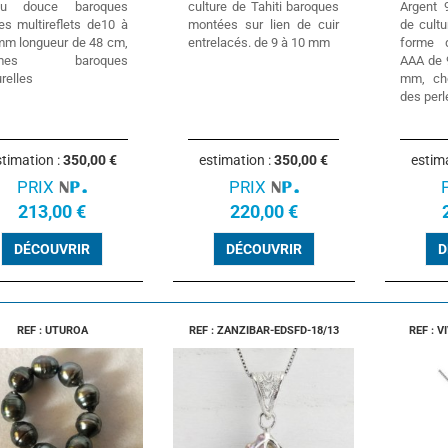
au douce baroques
culture de Tahiti baroques
Argent 
es multireflets de10 à
montées sur lien de cuir
de cult
mm longueur de 48 cm,
entrelacés. de 9 à 10 mm
forme 
rmes baroques
AAA de 
relles
mm, cho
des perl
timation :
350,00 €
estimation :
350,00 €
estim
PRIX
PRIX
213,00 €
220,00 €
DÉCOUVRIR
DÉCOUVRIR
D
REF : UTUROA
REF : ZANZIBAR-EDSFD-18/13
REF : 