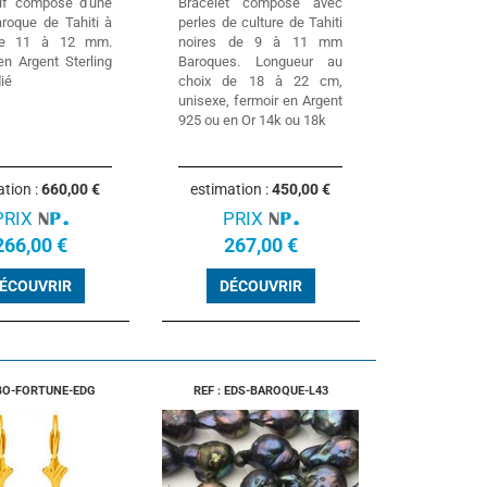
if composé d'une
Bracelet composé avec
aroque de Tahiti à
perles de culture de Tahiti
 de 11 à 12 mm.
noires de 9 à 11 mm
en Argent Sterling
Baroques. Longueur au
ié
choix de 18 à 22 cm,
unisexe, fermoir en Argent
925 ou en Or 14k ou 18k
ation :
660,00 €
estimation :
450,00 €
PRIX
PRIX
266,00 €
267,00 €
ÉCOUVRIR
DÉCOUVRIR
 BO-FORTUNE-EDG
REF : EDS-BAROQUE-L43