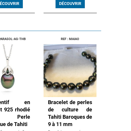
ÉCOUVRIR
DÉCOUVRIR
 PARASOL-AG-THB
REF : MAIAO
dentif en
Bracelet de perles
t 925 rhodié
de culture de
c Perle
Tahiti Baroques de
ue de Tahiti
9 à 11 mm