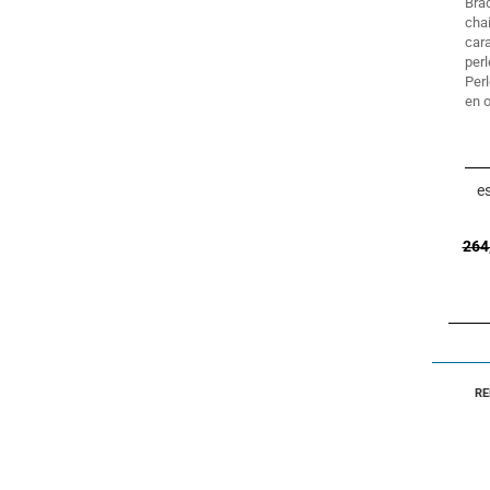
Bra
cha
car
per
Per
en o
es
264
RE