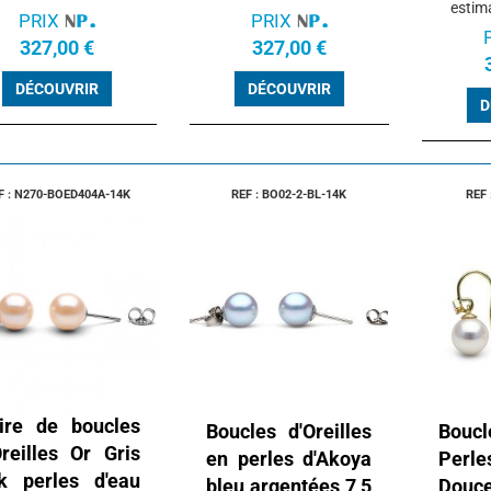
estim
PRIX
PRIX
327,00 €
327,00 €
DÉCOUVRIR
DÉCOUVRIR
D
F : N270-BOED404A-14K
REF : BO02-2-BL-14K
REF
ire de boucles
Boucles d'Oreilles
Boucl
Oreilles Or Gris
en perles d'Akoya
Perle
k perles d'eau
bleu argentées 7,5
Douc