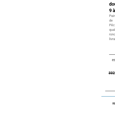
do
9 
Pair
de 
Pêch
qua
ron
livr
es
332
R