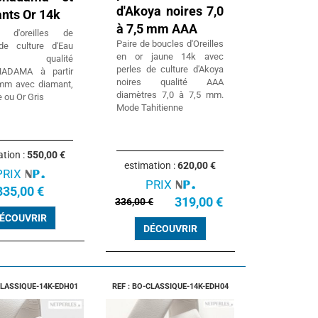
d'Akoya noires 7,0
nts Or 14k
à 7,5 mm AAA
s d'oreilles de
Paire de boucles d'Oreilles
de culture d'Eau
en or jaune 14k avec
e qualité
perles de culture d'Akoya
ADAMA à partir
noires qualité AAA
mm avec diamant,
diamètres 7,0 à 7,5 mm.
 ou Or Gris
Mode Tahitienne
ation :
550,00 €
estimation :
620,00 €
PRIX
PRIX
335,00 €
319,00 €
336,00 €
ÉCOUVRIR
DÉCOUVRIR
CLASSIQUE-14K-EDH01
REF : BO-CLASSIQUE-14K-EDH04