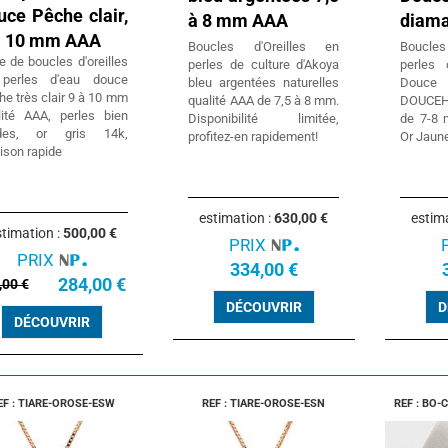
uce Pêche clair,
à 8 mm AAA
diama
à 10 mm AAA
Boucles d'Oreilles en
Boucle
e de boucles d'oreilles
perles de culture d'Akoya
perles 
perles d'eau douce
bleu argentées naturelles
Douc
e très clair 9 à 10 mm
qualité AAA de 7,5 à 8 mm.
DOUCEH
lité AAA, perles bien
Disponibilité limitée,
de 7-8 
des, or gris 14k,
profitez-en rapidement!
Or Jaune
aison rapide
estimation :
630,00 €
estim
timation :
500,00 €
PRIX
PRIX
334,00 €
284,00 €
,00 €
DÉCOUVRIR
D
DÉCOUVRIR
EF : TIARE-OROSE-ESW
REF : TIARE-OROSE-ESN
REF : BO-