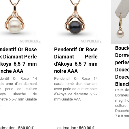
Boucl
ndentif Or Rose
Pendentif Or Rose
Dorm
k Diamant Perle
Diamant Perle
per
Akoya 6,5-7 mm
d'Akoya 6,5-7 mm
Douc
anche AAA
noire AAA
Douc
dentif Or Rose 14
Pendentif Or Rose 14
Blanc
ats orné d'un diamant
carats orné d'un diamant
c perle de culture
avec perle de culture noire
Paire de
Akoya Blanche de
d'Akoya de diametre 6,5-7
Dorm
metre 6,5-7 mm Qualité
mm Qualité AAA
magnif
A
cultur
Douceha
7 à 8 m
timation :
560,00 €
estimation :
560,00 €