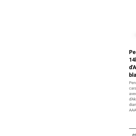
Pe
14
d'
bl
Pen
car
ave
d'
dia
AA
es