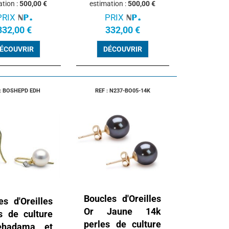
ation :
500,00 €
estimation :
500,00 €
PRIX
PRIX
332,00 €
332,00 €
ÉCOUVRIR
DÉCOUVRIR
 : BOSHEPD EDH
REF : N237-BO05-14K
Boucles d'Oreilles
es d'Oreilles
Or Jaune 14k
s de culture
perles de culture
ehadama et