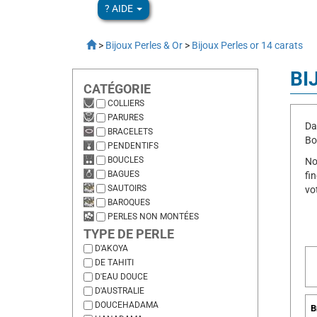
? AIDE
>
Bijoux Perles & Or
>
Bijoux Perles or 14 carats
BI
CATÉGORIE
COLLIERS
PARURES
Da
BRACELETS
Bo
PENDENTIFS
BOUCLES
No
BAGUES
fi
SAUTOIRS
vo
BAROQUES
PERLES NON MONTÉES
TYPE DE PERLE
D'AKOYA
DE TAHITI
D'EAU DOUCE
D'AUSTRALIE
DOUCEHADAMA
B