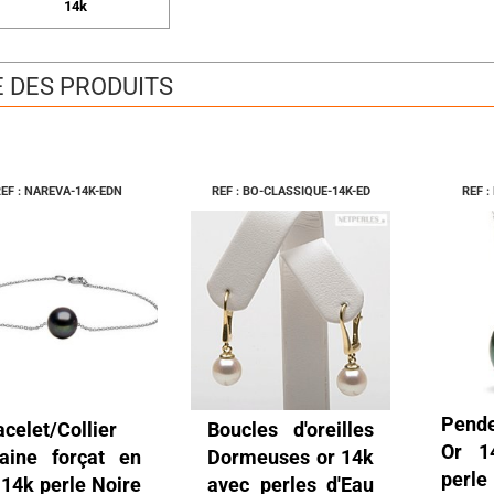
14k
E DES PRODUITS
EF : NAREVA-14K-EDN
REF : BO-CLASSIQUE-14K-ED
REF :
Pend
acelet/Collier
Boucles d'oreilles
Or 1
aine forçat en
Dormeuses or 14k
perl
 14k perle Noire
avec perles d'Eau