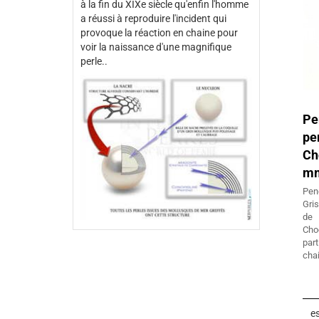
à la fin du XIXe siècle qu'enfin l'homme
a réussi à reproduire l'incident qui
provoque la réaction en chaine pour
voir la naissance d'une magnifique
perle..
Pe
pe
Ch
mm
Pen
Gri
de 
Cho
par
chai
es