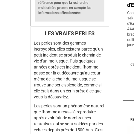
référence pour que la recherche
d'
multicritère prenne en compte les
Chai
informations sélectionnées
14k
d'E
AAA
LES VRAIES PERLES
bra
col
Les perles sont des gemmes
jaun
incroyables, elles existent parce qu'un
petit incident se produit le chemin de
vie d'un mollusque. Puis quelques
es
années après cet incident, l'homme
passe par là et découvre qu'au cœur
même de la chair du mollusque se
trouve une perle splendide, comme si
elle était dans un écrin prête à ce que
vous la découvriez.
Les perles sont un phénomène naturel
que l'homme a réussi à reproduire
après avoir fait de nombreuses
R
tentatives qui se sont soldées par des
échecs depuis près de 1500 Ans. C'est