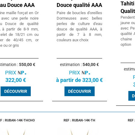
Tahi
Eau Douce AAA
Douce qualité AAA
Quali
ne maille forçat en Or
Paire de boucles d'oreilles
Penden
 avec une perle noire
Dormeuses avec belles
jaune ou
au Douce de qualité
perles de culture d'eau
avec Per
 à partir de 8-9 mm,
douce de qualité AAA, à
qualité
celet de 18/21 cm ou
partir de 7 à 8 mm,
chaine
lier de 40/45 cm, or
couleurs aux choix
option
e ou or gris
timation :
550,00 €
estimation :
540,00 €
estim
PRIX
PRIX
322,00 €
à partir de 323,00 €
DÉCOUVRIR
DÉCOUVRIR
D
EF : RUBAN-14K-THCHO
REF : RUBAN-14K-TH
REF 