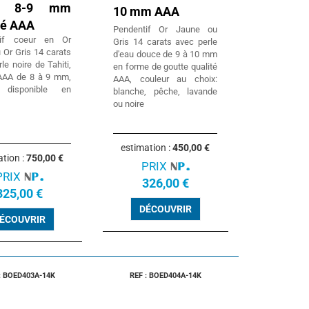
ti 8-9 mm
10 mm AAA
té AAA
Pendentif Or Jaune ou
tif coeur en Or
Gris 14 carats avec perle
 Or Gris 14 carats
d'eau douce de 9 à 10 mm
le noire de Tahiti,
en forme de goutte qualité
 AAA de 8 à 9 mm,
AAA, couleur au choix:
 disponible en
blanche, pêche, lavande
ou noire
estimation :
450,00 €
ation :
750,00 €
PRIX
PRIX
326,00 €
325,00 €
DÉCOUVRIR
ÉCOUVRIR
: BOED403A-14K
REF : BOED404A-14K