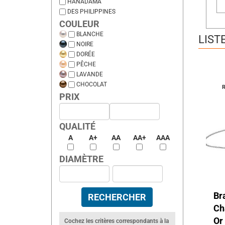
HANADAMA
DES PHILIPPINES
COULEUR
BLANCHE
LIST
NOIRE
DORÉE
PÊCHE
LAVANDE
CHOCOLAT
R
PRIX
QUALITÉ
A
A+
AA
AA+
AAA
DIAMÈTRE
Br
Ch
Or
Cochez les critères correspondants à la