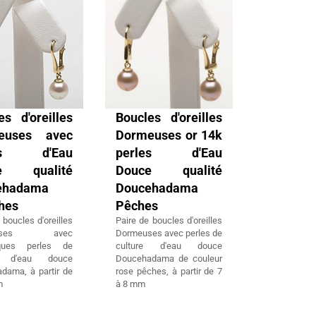
es d'oreilles
Boucles d'oreilles
euses avec
Dormeuses or 14k
les d'Eau
perles d'Eau
e qualité
Douce qualité
ehadama
Doucehadama
hes
Pêches
 boucles d'oreilles
Paire de boucles d'oreilles
euses avec
Dormeuses avec perles de
iques perles de
culture d'eau douce
e d'eau douce
Doucehadama de couleur
dama, à partir de
rose pêches, à partir de 7
m
à 8 mm