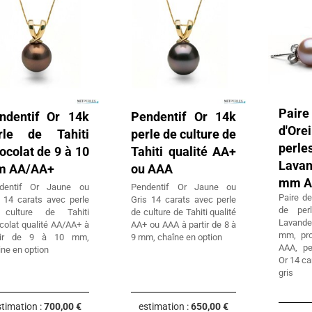
Paire
ndentif Or 14k
Pendentif Or 14k
d'Ore
rle de Tahiti
perle de culture de
perle
ocolat de 9 à 10
Tahiti qualité AA+
Lava
 AA/AA+
ou AAA
mm 
dentif Or Jaune ou
Pendentif Or Jaune ou
Paire de
s 14 carats avec perle
Gris 14 carats avec perle
de per
culture de Tahiti
de culture de Tahiti qualité
Lavande
colat qualité AA/AA+ à
AA+ ou AAA à partir de 8 à
mm, pro
tir de 9 à 10 mm,
9 mm, chaîne en option
AAA, pe
ne en option
Or 14 ca
gris
timation :
700,00 €
estimation :
650,00 €