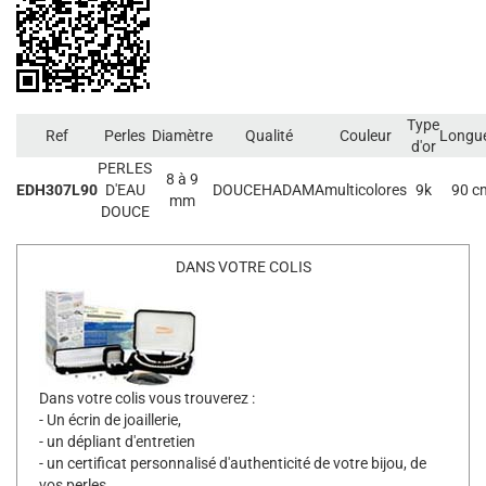
Type
Ref
Perles
Diamètre
Qualité
Couleur
Longu
d'or
PERLES
8 à 9
EDH307L90
D'EAU
DOUCEHADAMA
multicolores
9k
90 c
mm
DOUCE
DANS VOTRE COLIS
Dans votre colis vous trouverez :
- Un écrin de joaillerie,
- un dépliant d'entretien
- un certificat personnalisé d'authenticité de votre bijou, de
vos perles.