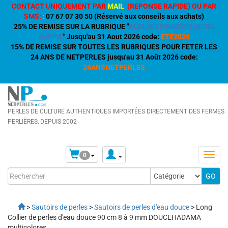
CONTACT UNIQUEMENT PAR
MAIL
(REPONSE RAPIDE) OU PAR
SMS:
:
07 67 07 30 50 (Réservé aux conseils aux achats)
25% DE REMISE SUR LA RUBRIQUE "
BIJOUX LIVRAISON ULTRA
RAPIDE
" Jusqu'au 31 Aout 2026 code:
ETE2026
15% DE REMISE SUR TOUTES LES RUBRIQUES POUR FETER LES
24 ANS DE NETPERLES jusqu'au 31 Août 2026 code:
24ANSNETPERLES
PERLES DE CULTURE AUTHENTIQUES IMPORTÉES DIRECTEMENT DES FERMES
PERLIÈRES, DEPUIS 2002
0
>
Sautoirs de perles
>
Sautoirs de perles d'eau douce
> Long
Collier de perles d'eau douce 90 cm 8 à 9 mm DOUCEHADAMA
multicolores