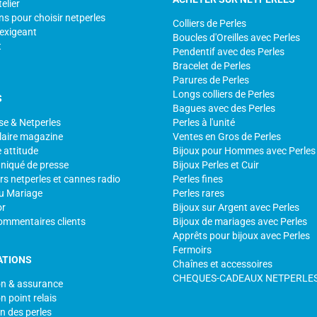
elier
ns pour choisir netperles
Colliers de Perles
 exigeant
Boucles d'Oreilles avec Perles
t
Pendentif avec des Perles
Bracelet de Perles
Parures de Perles
Longs colliers de Perles
S
Bagues avec des Perles
se & Netperles
Perles à l'unité
laire magazine
Ventes en Gros de Perles
 attitude
Bijoux pour Hommes avec Perles
iqué de presse
Bijoux Perles et Cuir
s netperles et cannes radio
Perles fines
u Mariage
Perles rares
or
Bijoux sur Argent avec Perles
ommentaires clients
Bijoux de mariages avec Perles
Apprêts pour bijoux avec Perles
Fermoirs
ATIONS
Chaînes et accessoires
CHEQUES-CADEAUX NETPERLE
on & assurance
n point relais
n des perles