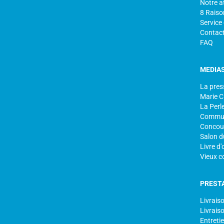
Notre at
8 Raiso
Service
Contac
FAQ
MEDIA
La pres
Marie C
La Perle
Commun
Concour
Salon d
Livre d'
Vieux c
PREST
Livrais
Livraiso
Entretie