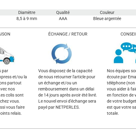
Diamètre
Qualité
Couleur
8,5 à 9 mm
AAA
Bleue argentée
AISON
ÉCHANGE / RETOUR
CONSEIL
s par
Vous disposez de la capacité
Nos équipes son
xpress et/ou la
de nous retourner l'article pour
écoute par Emai
rons partout
un échange et/ou un
téléphone (non 
avec nos
remboursement dans un délai
vous aider à fai
es colis sont
de 14 jours après avoir été livré.
en fonction de 
 chez vous.
Le nouvel envoi d'échange sera
de votre budget
si vous faire
payé par NETPERLES.
est que votre sa
oints relais.
totale.