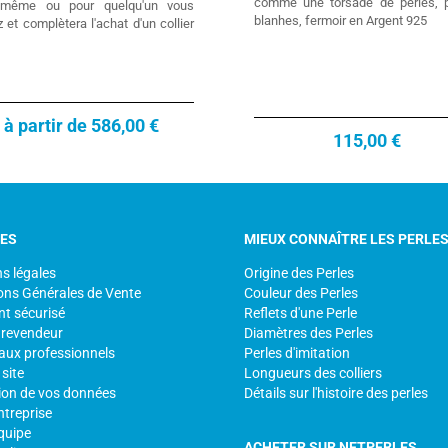
comme une torsade de perles, p
-même ou pour quelqu'un vous
blanhes, fermoir en Argent 925
 et complètera l'achat d'un collier
à partir de 586,00 €
115,00 €
CES
MIEUX CONNAÎTRE LES PERLE
s légales
Origine des Perles
ons Générales de Vente
Couleur des Perles
t sécurisé
Reflets d'une Perle
 revendeur
Diamètres des Perles
aux professionnels
Perles d'imitation
site
Longueurs des colliers
ion de vos données
Détails sur l'histoire des perles
ntreprise
quipe
ACHETER SUR NETPERLES