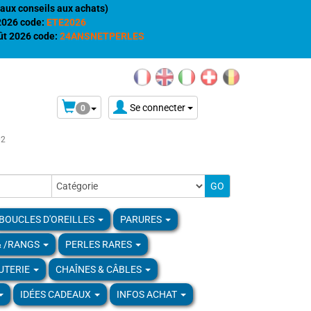
aux conseils aux achats)
 2026 code:
ETE2026
t 2026 code:
24ANSNETPERLES
Se connecter
0
02
BOUCLES D'OREILLES
PARURES
& /RANGS
PERLES RARES
UTERIE
CHAÎNES & CÂBLES
IDÉES CADEAUX
INFOS ACHAT