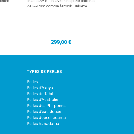
erles
qualité AA et fini avec une perle baroque
de 8-9 mm comme fermoir. Unisexe
299,00 €
S
TYPES DE PERLES
Perles
Perles d'Akoya
Perles de Tahiti
Perles d'Australie
Perles des Philippines
Perles d'eau douce
Perles doucehadama
Perles hanadama