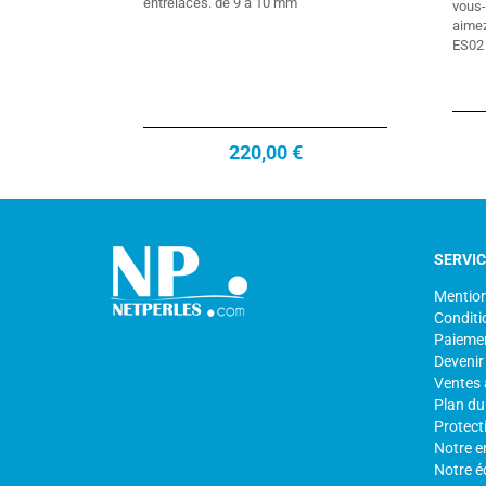
entrelacés. de 9 à 10 mm
vous
aimez
ES02
220,00 €
SERVI
Mention
Conditi
Paiemen
Devenir
Ventes 
Plan du 
Protect
Notre e
Notre é