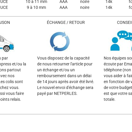
OUCE
10 à 11 mm
AAA
noire
14k
f
OUCE
9 à 10 mm
AAA
noire
14k
f
AISON
ÉCHANGE / RETOUR
CONSEIL
s par
Vous disposez de la capacité
Nos équipes son
xpress et/ou la
de nous retourner l'article pour
écoute par Emai
rons partout
un échange et/ou un
téléphone (non 
avec nos
remboursement dans un délai
vous aider à fai
es colis sont
de 14 jours après avoir été livré.
en fonction de 
 chez vous.
Le nouvel envoi d'échange sera
de votre budget
si vous faire
payé par NETPERLES.
est que votre sa
oints relais.
totale.