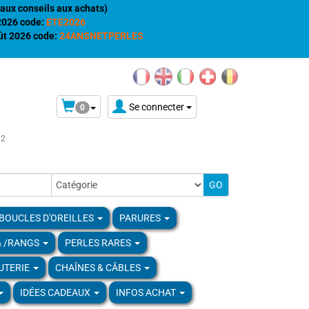
aux conseils aux achats)
 2026 code:
ETE2026
t 2026 code:
24ANSNETPERLES
Se connecter
0
02
BOUCLES D'OREILLES
PARURES
& /RANGS
PERLES RARES
UTERIE
CHAÎNES & CÂBLES
IDÉES CADEAUX
INFOS ACHAT