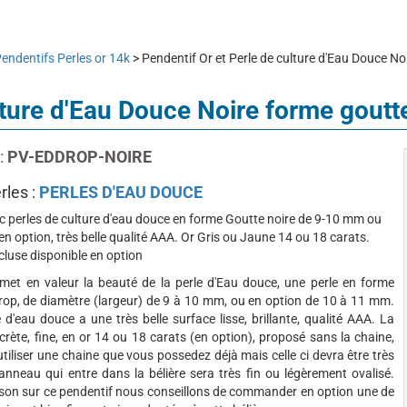
endentifs Perles or 14k
> Pendentif Or et Perle de culture d'Eau Douce N
ulture d'Eau Douce Noire forme gout
:
PV-EDDROP-NOIRE
rles :
PERLES D'EAU DOUCE
c perles de culture d'eau douce en forme Goutte noire de 9-10 mm ou
n option, très belle qualité AAA. Or Gris ou Jaune 14 ou 18 carats.
cluse disponible en option
met en valeur la beauté de la perle d'Eau douce, une perle en forme
Drop, de diamètre (largeur) de 9 à 10 mm, ou en option de 10 à 11 mm.
 d'eau douce a une très belle surface lisse, brillante, qualité AAA. La
scrète, fine, en or 14 ou 18 carats (en option), proposé sans la chaine,
tiliser une chaine que vous possedez déjà mais celle ci devra être très
l'anneau qui entre dans la bélière sera très fin ou légèrement ovalisé.
ison sur ce pendentif nous conseillons de commander en option une de