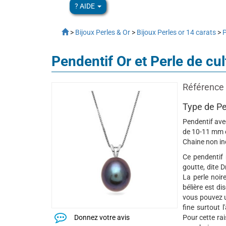
? AIDE
>
Bijoux Perles & Or
>
Bijoux Perles or 14 carats
>
P
Pendentif Or et Perle de c
Référence 
Type de Pe
Pendentif ave
de 10-11 mm e
Chaine non in
Ce pendentif 
goutte, dite 
La perle noire
bélière est di
vous pouvez u
fine surtout 
Donnez votre avis
Pour cette ra