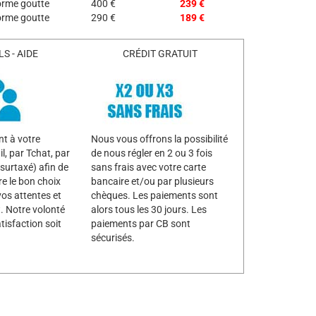
orme goutte
400 €
239 €
orme goutte
290 €
189 €
S - AIDE
CRÉDIT GRATUIT
t à votre
Nous vous offrons la possibilité
l, par Tchat, par
de nous régler en 2 ou 3 fois
surtaxé) afin de
sans frais avec votre carte
re le bon choix
bancaire et/ou par plusieurs
vos attentes et
chèques. Les paiements sont
. Notre volonté
alors tous les 30 jours. Les
tisfaction soit
paiements par CB sont
sécurisés.