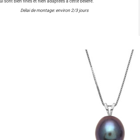
i sont bien fines et nien adaptées à cette bélière.
Délai de montage: environ 2/3 jours