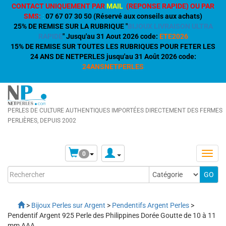
CONTACT UNIQUEMENT PAR
MAIL
(REPONSE RAPIDE) OU PAR
SMS:
:
07 67 07 30 50 (Réservé aux conseils aux achats)
25% DE REMISE SUR LA RUBRIQUE "
BIJOUX LIVRAISON ULTRA
RAPIDE
" Jusqu'au 31 Aout 2026 code:
ETE2026
15% DE REMISE SUR TOUTES LES RUBRIQUES POUR FETER LES
24 ANS DE NETPERLES jusqu'au 31 Août 2026 code:
24ANSNETPERLES
PERLES DE CULTURE AUTHENTIQUES IMPORTÉES DIRECTEMENT DES FERMES
PERLIÈRES, DEPUIS 2002
0
>
Bijoux Perles sur Argent
>
Pendentifs Argent Perles
>
Pendentif Argent 925 Perle des Philippines Dorée Goutte de 10 à 11
mm AAA