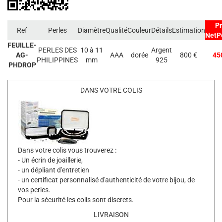
Pr
Ref
Perles
Diamètre
Qualité
Couleur
Détails
Estimation
NetP
FEUILLE-
PERLES DES
10 à 11
Argent
AG-
AAA
dorée
800 €
45
PHILIPPINES
mm
925
PHDROP
DANS VOTRE COLIS
Dans votre colis vous trouverez :
- Un écrin de joaillerie,
- un dépliant d'entretien
- un certificat personnalisé d'authenticité de votre bijou, de
vos perles.
Pour la sécurité les colis sont discrets.
LIVRAISON