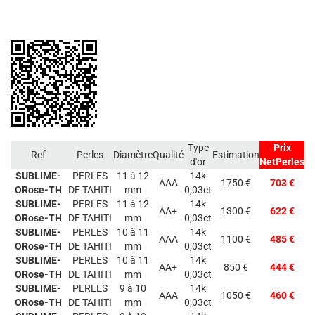
Type
Prix
Ref
Perles
Diamètre
Qualité
Estimation
d'or
NetPerles
SUBLIME-
PERLES
11 à 12
14k
AAA
1750 €
703 €
ORose-TH
DE TAHITI
mm
0,03ct
SUBLIME-
PERLES
11 à 12
14k
AA+
1300 €
622 €
ORose-TH
DE TAHITI
mm
0,03ct
SUBLIME-
PERLES
10 à 11
14k
AAA
1100 €
485 €
ORose-TH
DE TAHITI
mm
0,03ct
SUBLIME-
PERLES
10 à 11
14k
AA+
850 €
444 €
ORose-TH
DE TAHITI
mm
0,03ct
SUBLIME-
PERLES
9 à 10
14k
AAA
1050 €
460 €
ORose-TH
DE TAHITI
mm
0,03ct