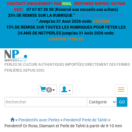
CONTACT UNIQUEMENT PAR
MAIL
(REPONSE RAPIDE) OU PAR
SMS:
:
07 67 07 30 50 (Réservé aux conseils aux achats)
25% DE REMISE SUR LA RUBRIQUE "
BIJOUX LIVRAISON ULTRA
RAPIDE
" Jusqu'au 31 Aout 2026 code:
ETE2026
15% DE REMISE SUR TOUTES LES RUBRIQUES POUR FETER LES
24 ANS DE NETPERLES jusqu'au 31 Août 2026 code:
24ANSNETPERLES
PERLES DE CULTURE AUTHENTIQUES IMPORTÉES DIRECTEMENT DES FERMES
PERLIÈRES, DEPUIS 2002
0
>
Pendentifs avec Perles
>
Pendentif Perle de Tahiti
>
Pendentif Or Rose, Diamant et Perle de Tahiti à partir de 9-10 mm