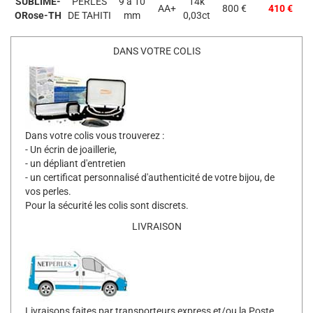
SUBLIME-
PERLES
9 à 10
14k
AA+
800 €
410 €
ORose-TH
DE TAHITI
mm
0,03ct
DANS VOTRE COLIS
Dans votre colis vous trouverez :
- Un écrin de joaillerie,
- un dépliant d'entretien
- un certificat personnalisé d'authenticité de votre bijou, de
vos perles.
Pour la sécurité les colis sont discrets.
LIVRAISON
Livraisons faites par transporteurs express et/ou la Poste.