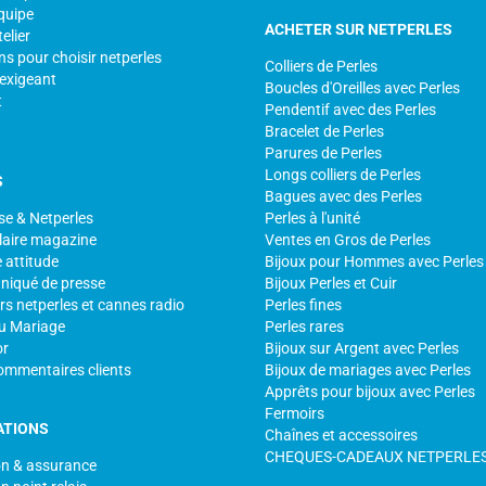
quipe
ACHETER SUR NETPERLES
elier
ns pour choisir netperles
Colliers de Perles
 exigeant
Boucles d'Oreilles avec Perles
t
Pendentif avec des Perles
Bracelet de Perles
Parures de Perles
Longs colliers de Perles
S
Bagues avec des Perles
se & Netperles
Perles à l'unité
laire magazine
Ventes en Gros de Perles
 attitude
Bijoux pour Hommes avec Perles
iqué de presse
Bijoux Perles et Cuir
s netperles et cannes radio
Perles fines
u Mariage
Perles rares
or
Bijoux sur Argent avec Perles
ommentaires clients
Bijoux de mariages avec Perles
Apprêts pour bijoux avec Perles
Fermoirs
ATIONS
Chaînes et accessoires
CHEQUES-CADEAUX NETPERLE
on & assurance