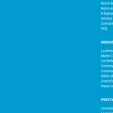
Notre é
Notre at
8 Raiso
Service
Contac
FAQ
MEDIA
La pres
Marie C
La Perle
Commun
Concour
Salon d
Livre d'
Vieux c
PREST
Livrais