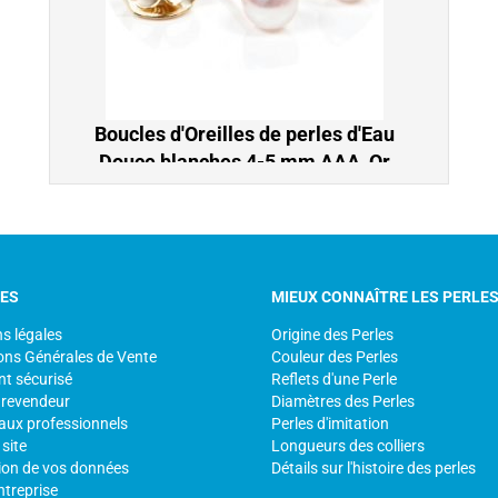
Boucles d'Oreilles de perles d'Eau
Douce blanches 4-5 mm AAA, Or
18k
Boucles d'Oreilles de perles de culture d'Eau
Douce blanches 4-5 mm AAA, petit diamètre,
très discret, idéal pour jeune filles, Or 18k
226,00 €
CES
MIEUX CONNAÎTRE LES PERLE
s légales
Origine des Perles
ons Générales de Vente
Couleur des Perles
t sécurisé
Reflets d'une Perle
 revendeur
Diamètres des Perles
aux professionnels
Perles d'imitation
site
Longueurs des colliers
ion de vos données
Détails sur l'histoire des perles
ntreprise