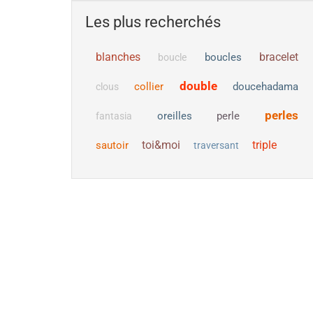
Les plus recherchés
blanches
bracelet
boucles
boucle
double
collier
doucehadama
clous
perles
oreilles
perle
fantasia
toi&moi
triple
sautoir
traversant