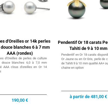
es d'Oreilles or 14k perles
Pendentif Or 18 carats Pe
 douce blanches 6 à 7 mm
Tahiti de 9 à 10 mm
AAA (rondes)
Pendentif en Or 18 carats disponi
es d'Oreilles de perles de culture
Or Jaune ou en Or Gris, perle de c
u douce blanches 6,0 à 7,0 mm
de Tahiti 9 à 10 mm qualité AA+ o
té AAA clous d'oreilles en Or 14
chaine en option
s
Collier Pendentif en Or 18k et perle
à partir de 481,00 €
de culture de Tahiti
190,00 €
Collier Pendentif Or Jaune ou Gris 18 carats
avec perle de culture de Tahiti qualité AA+ ou