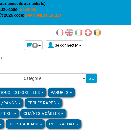
aux conseils aux achats)
 2026 code:
ETE2026
t 2026 code:
24ANSNETPERLES
Se connecter
0
02
BOUCLES D'OREILLES
PARURES
& /RANGS
PERLES RARES
UTERIE
CHAÎNES & CÂBLES
IDÉES CADEAUX
INFOS ACHAT