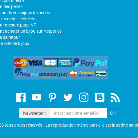
n point relais
n des perles
ion de vos bijoux de perles
un crédit : cetelem
sur mesure page NP
 acheter un bijou sur Netperles
e de retour
e liste de bijoux
Newsletter :
ous droits réservés - La reproduction même partielle est interdite san