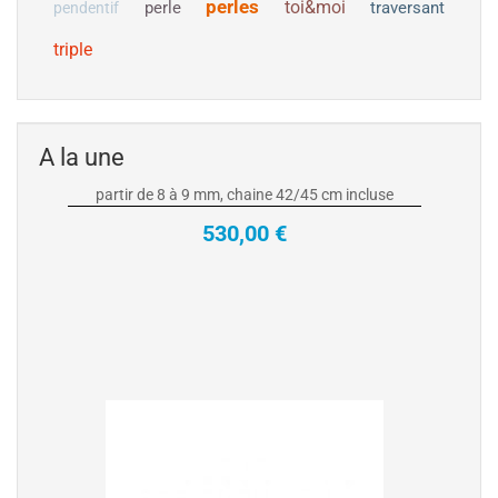
perles
toi&moi
perle
traversant
pendentif
Collier Pendentif en Or 18k et perle de
triple
culture de Tahiti
Collier Pendentif Or Jaune ou Gris 18 carats avec
perle de culture de Tahiti qualité AA+ ou AAA à
partir de 8 à 9 mm, chaine 42/45 cm incluse
A la une
530,00 €