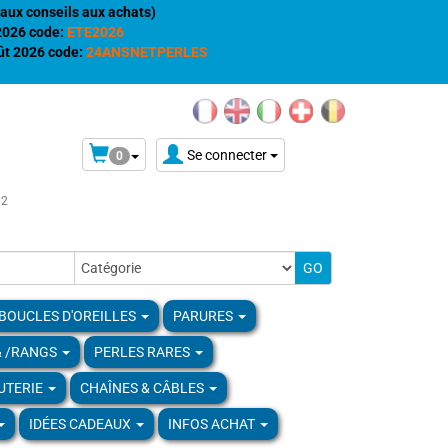
aux conseils aux achats)
 2026 code:
ETE2026
t 2026 code:
24ANSNETPERLES
Se connecter
0
02
BOUCLES D'OREILLES
PARURES
& /RANGS
PERLES RARES
UTERIE
CHAÎNES & CÂBLES
IDÉES CADEAUX
INFOS ACHAT