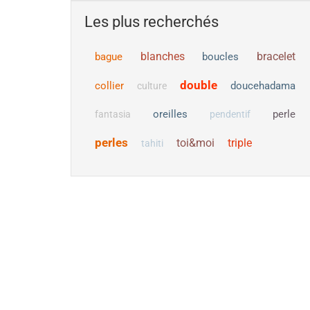
Les plus recherchés
blanches
bracelet
bague
boucles
double
collier
doucehadama
culture
oreilles
perle
fantasia
pendentif
perles
toi&moi
triple
tahiti