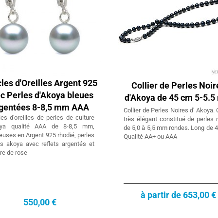
les d'Oreilles Argent 925
Collier de Perles Noir
c Perles d'Akoya bleues
d'Akoya de 45 cm 5-5.
gentées 8-8,5 mm AAA
Collier de Perles Noires d' Akoya. C
es d'oreilles de perles de culture
très élégant constitué de perles 
oya qualité AAA de 8-8,5 mm,
de 5,0 à 5,5 mm rondes. Long de 
uses en Argent 925 rhodié, perles
Qualité AA+ ou AAA
s akoya avec reflets argentés et
re de rose
Collier Pendentif en Or 18k et perle
de culture de Tahiti
Collier Pendentif Or Jaune ou Gris 18 carats
à partir de 653,00 €
avec perle de culture de Tahiti qualité AA+ ou
550,00 €
AAA à partir de 8 à 9 mm, chaine 42/45 cm
incluse