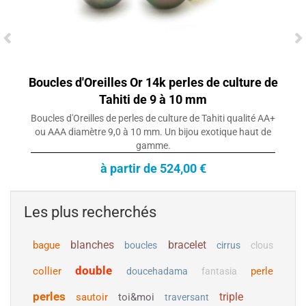
Boucles d'Oreilles Or 14k perles de culture de
Tahiti de 9 à 10 mm
Boucles d'Oreilles de perles de culture de Tahiti qualité AA+
ou AAA diamètre 9,0 à 10 mm. Un bijou exotique haut de
gamme.
à partir de 524,00 €
Les plus recherchés
blanches
bracelet
bague
boucles
cirrus
clous
double
collier
perle
doucehadama
fantasia
perles
triple
sautoir
toi&moi
traversant
Collier Pendentif en Or 18k et perle de