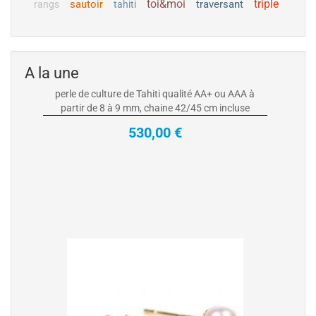
toi&moi
triple
sautoir
traversant
rangs
tahiti
Collier Pendentif en Or 18k et perle de
culture de Tahiti
Collier Pendentif Or Jaune ou Gris 18 carats avec
perle de culture de Tahiti qualité AA+ ou AAA à
A la une
partir de 8 à 9 mm, chaine 42/45 cm incluse
530,00 €