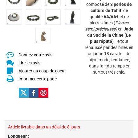
composé de
3 perles de
culture de Tahit
i de
qualité
AA/AA+
et de
pierres fines (
Pierres
semi-précieuses)
en
Jade
du Sud de la Chine (Le
plus réputé)
, le tout
rehaussé par des billes en
or jaune 18 carats. Un
Donnez votre avis
bijou mode, tendance,
Lire les avis
dans l'air du temps et
Ajouter au coup de coeur
surtout très chic.
Imprimer cette page
Article livrable dans un délai de 8 jours
Longueur :