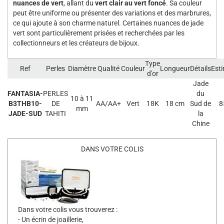
nuances de vert
, allant du
vert clair au vert foncé
. Sa couleur
peut être uniforme ou présenter des variations et des marbrures,
ce qui ajoute à son charme naturel. Certaines nuances de jade
vert sont particulièrement prisées et recherchées par les
collectionneurs et les créateurs de bijoux.
Type
Ref
Perles
Diamètre
Qualité
Couleur
Longueur
Détails
Est
d'or
Jade
FANTASIA-
PERLES
du
10 à 11
B3THB10-
DE
AA/AA+
Vert
18K
18 cm
Sud de
8
mm
JADE-SUD
TAHITI
la
Chine
DANS VOTRE COLIS
Dans votre colis vous trouverez :
- Un écrin de joaillerie,