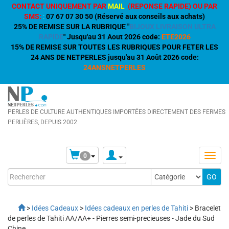
CONTACT UNIQUEMENT PAR
MAIL
(REPONSE RAPIDE) OU PAR
SMS:
:
07 67 07 30 50 (Réservé aux conseils aux achats)
25% DE REMISE SUR LA RUBRIQUE "
BIJOUX LIVRAISON ULTRA
RAPIDE
" Jusqu'au 31 Aout 2026 code:
ETE2026
15% DE REMISE SUR TOUTES LES RUBRIQUES POUR FETER LES
24 ANS DE NETPERLES jusqu'au 31 Août 2026 code:
24ANSNETPERLES
PERLES DE CULTURE AUTHENTIQUES IMPORTÉES DIRECTEMENT DES FERMES
PERLIÈRES, DEPUIS 2002
0
>
Idées Cadeaux
>
Idées cadeaux en perles de Tahiti
> Bracelet
de perles de Tahiti AA/AA+ - Pierres semi-precieuses - Jade du Sud
Chine