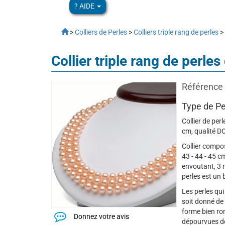
? AIDE
>
Colliers de Perles
>
Colliers triple rang de perles
>
Collier triple rang de pe
Référence 
Type de Pe
Collier de pe
cm, qualité 
Collier compos
43 - 44 - 45 
envoutant, 3 r
perles est un
Les perles qui
soit donné de 
forme bien ro
Donnez votre avis
dépourvues de