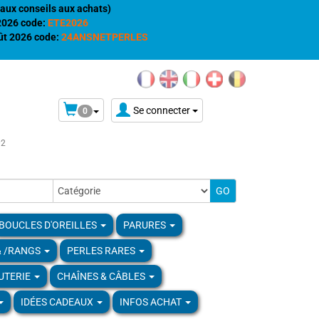
aux conseils aux achats)
 2026 code:
ETE2026
t 2026 code:
24ANSNETPERLES
Se connecter
0
02
BOUCLES D'OREILLES
PARURES
& /RANGS
PERLES RARES
UTERIE
CHAÎNES & CÂBLES
IDÉES CADEAUX
INFOS ACHAT