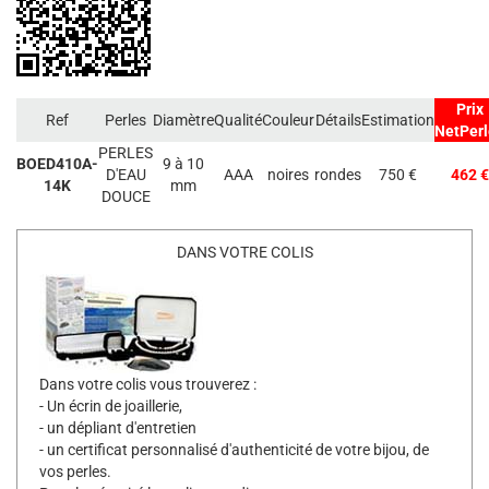
Prix
Ref
Perles
Diamètre
Qualité
Couleur
Détails
Estimation
NetPerl
PERLES
BOED410A-
9 à 10
D'EAU
AAA
noires
rondes
750 €
462 €
14K
mm
DOUCE
DANS VOTRE COLIS
Dans votre colis vous trouverez :
- Un écrin de joaillerie,
- un dépliant d'entretien
- un certificat personnalisé d'authenticité de votre bijou, de
vos perles.