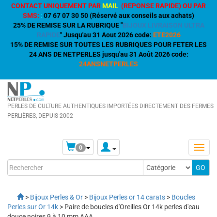
CONTACT UNIQUEMENT PAR
MAIL
(REPONSE RAPIDE) OU PAR
SMS:
:
07 67 07 30 50 (Réservé aux conseils aux achats)
25% DE REMISE SUR LA RUBRIQUE "
BIJOUX LIVRAISON ULTRA
RAPIDE
" Jusqu'au 31 Aout 2026 code:
ETE2026
15% DE REMISE SUR TOUTES LES RUBRIQUES POUR FETER LES
24 ANS DE NETPERLES jusqu'au 31 Août 2026 code:
24ANSNETPERLES
PERLES DE CULTURE AUTHENTIQUES IMPORTÉES DIRECTEMENT DES FERMES
PERLIÈRES, DEPUIS 2002
0
>
Bijoux Perles & Or
>
Bijoux Perles or 14 carats
>
Boucles
Perles sur Or 14k
> Paire de boucles d'Oreilles Or 14k perles d'eau
douce noires 9 à 10 mm AAA