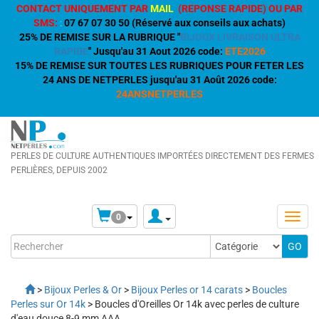
CONTACT UNIQUEMENT PAR
MAIL
(REPONSE RAPIDE) OU PAR
SMS:
:
07 67 07 30 50 (Réservé aux conseils aux achats)
25% DE REMISE SUR LA RUBRIQUE "
BIJOUX LIVRAISON ULTRA
RAPIDE
" Jusqu'au 31 Aout 2026 code:
ETE2026
15% DE REMISE SUR TOUTES LES RUBRIQUES POUR FETER LES
24 ANS DE NETPERLES jusqu'au 31 Août 2026 code:
24ANSNETPERLES
PERLES DE CULTURE AUTHENTIQUES IMPORTÉES DIRECTEMENT DES FERMES
PERLIÈRES, DEPUIS 2002
0
>
Bijoux Perles & Or
>
Bijoux Perles or 14 carats
>
Boucles
Perles sur Or 14k
> Boucles d'Oreilles Or 14k avec perles de culture
d'eau douce 8-9 mm AAA