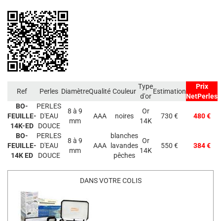
Type
Prix
Ref
Perles
Diamètre
Qualité
Couleur
Estimation
d'or
NetPerles
BO-
PERLES
8 à 9
Or
FEUILLE-
D'EAU
AAA
noires
730 €
480 €
mm
14K
14K-ED
DOUCE
BO-
PERLES
blanches
8 à 9
Or
FEUILLE-
D'EAU
AAA
lavandes
550 €
384 €
mm
14K
14K ED
DOUCE
pêches
DANS VOTRE COLIS